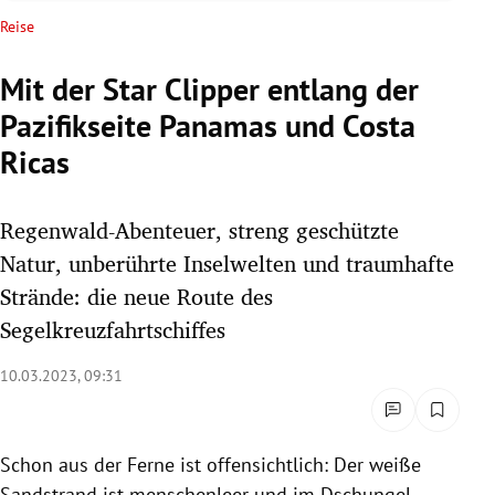
rreich Untermenü
Reise
rt Untermenü
Mit der Star Clipper entlang der
Pazifikseite Panamas und Costa
schaft Untermenü
Ricas
s Untermenü
Regenwald-Abenteuer, streng geschützte
zeit Untermenü
Natur, unberührte Inselwelten und traumhafte
undheit Untermenü
Strände: die neue Route des
Segelkreuzfahrtschiffes
tur Untermenü
10.03.2023, 09:31
nung Untermenü
lität Untermenü
Schon aus der Ferne ist offensichtlich: Der weiße
Sandstrand ist menschenleer und im Dschungel