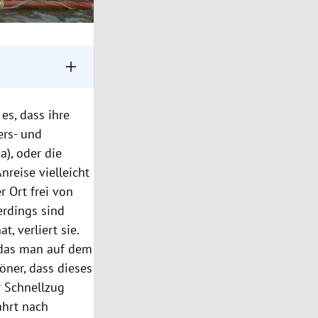
nnt für ihre
es, dass ihre
n an. Die Stadt
ers- und
affen.
), oder die
nreise vielleicht
r Ort frei von
erdings sind
, verliert sie.
, das man auf dem
öner, dass dieses
 Schnellzug
ahrt nach