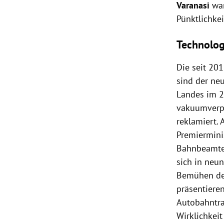
Varanasi
war
Pünktlichkei
Technolog
Die seit 20
sind der ne
Landes im 21
vakuumverpac
reklamiert.
Premiermini
Bahnbeamte 
sich in neu
Bemühen der
präsentieren
Autobahntra
Wirklichkeit