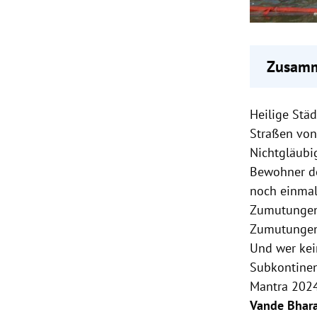
Zusamm
Varanas
Heilige Städ
Tempel
Dev Diw
Straßen von
erstrah
Nichtgläubi
Bewohner der
noch einmal 
Zumutungen 
Zumutungen i
Und wer kei
Subkontinen
Mantra 2024
Vande Bhar