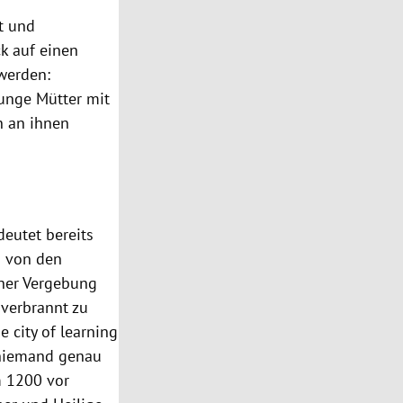
t und
ck auf einen
werden:
junge Mütter mit
n an ihnen
eutet bereits
d von den
eher Vergebung
 verbrannt zu
e city of learning
s niemand genau
m 1200 vor