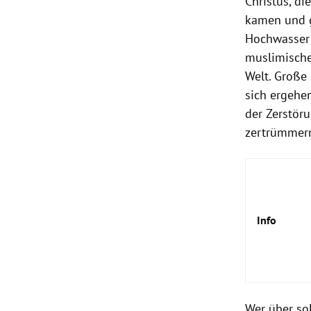
Christus, di
kamen und g
Hochwasser 
muslimische 
Welt. Große 
sich ergehen
der Zerstör
zertrümmer
Info
Wer über so