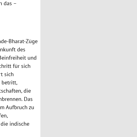
h das –
ande-Bharat-Züge
Ankunft des
Beinfreiheit und
ritt für sich
t sich
betritt,
schaften, die
inbrennen. Das
em Aufbruch zu
fen,
die indische