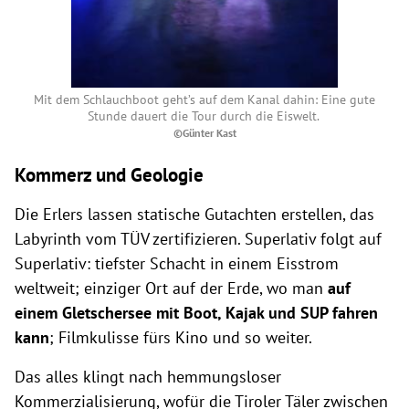
Mit dem Schlauchboot geht’s auf dem Kanal dahin: Eine gute
Stunde dauert die Tour durch die Eiswelt.
©Günter Kast
Kommerz und Geologie
Die Erlers lassen statische Gutachten erstellen, das
Labyrinth vom TÜV zertifizieren. Superlativ folgt auf
Superlativ: tiefster Schacht in einem Eisstrom
weltweit; einziger Ort auf der Erde, wo man
auf
einem Gletschersee mit Boot, Kajak und SUP fahren
kann
; Filmkulisse fürs Kino und so weiter.
Das alles klingt nach hemmungsloser
Kommerzialisierung, wofür die Tiroler Täler zwischen