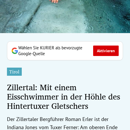
erreich Untermenü
rt Untermenü
tschaft Untermenü
rs Untermenü
Wählen Sie KURIER als bevorzugte
Aktivieren
Google-Quelle
izeit Untermenü
Tirol
undheit Untermenü
Zillertal: Mit einem
tur Untermenü
Eisschwimmer in der Höhle des
Hintertuxer Gletschers
nung Untermenü
ilität Untermenü
Der Zillertaler Bergführer Roman Erler ist der
Indiana Jones vom Tuxer Ferner: Am oberen Ende