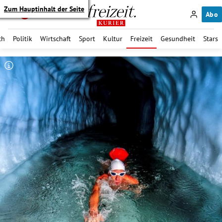
Zum Hauptinhalt der Seite
Abo
ch
Politik
Wirtschaft
Sport
Kultur
Freizeit
Gesundheit
Stars
itik Untermenü