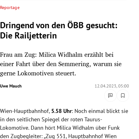
rreich Untermenü
Reportage
rt Untermenü
Dringend von den ÖBB gesucht:
Die Railjetterin
schaft Untermenü
s Untermenü
Frau am Zug: Milica Widhalm erzählt bei
einer Fahrt über den Semmering, warum sie
zeit Untermenü
gerne Lokomotiven steuert.
undheit Untermenü
Uwe Mauch
12.04.2023, 05:00
tur Untermenü
Wien-Hauptbahnhof,
5.58 Uhr
: Noch einmal blickt sie
nung Untermenü
in den seitlichen Spiegel der roten Taurus-
lität Untermenü
Lokomotive. Dann hört Milica Widhalm über Funk
den Zugbegleiter: „Zug 551, Hauptbahnhof Wien