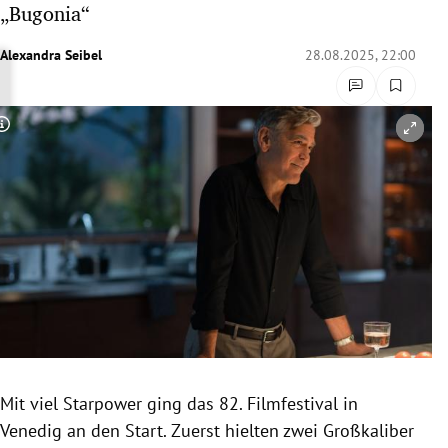
„Bugonia“
rreich Untermenü
Alexandra Seibel
28.08.2025, 22:00
rt Untermenü
schaft Untermenü
Copyright-Hinweis öffnen/schließen
s Untermenü
zeit Untermenü
undheit Untermenü
tur Untermenü
nung Untermenü
Mit viel Starpower ging das 82. Filmfestival in
lität Untermenü
Venedig an den Start. Zuerst hielten zwei Großkaliber