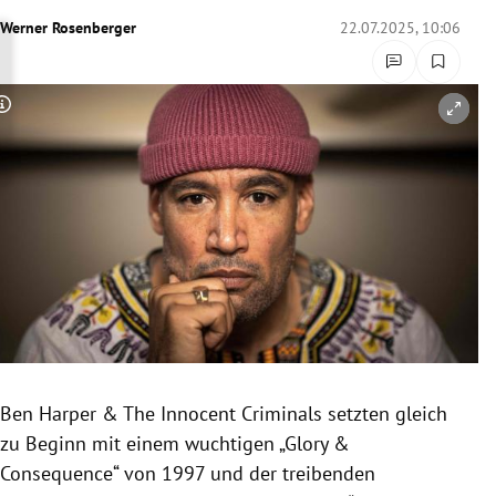
rreich Untermenü
Werner Rosenberger
22.07.2025, 10:06
rt Untermenü
Copyright-Hinweis öffnen/schließen
schaft Untermenü
s Untermenü
zeit Untermenü
undheit Untermenü
tur Untermenü
nung Untermenü
Ben Harper & The Innocent Criminals setzten gleich
zu Beginn mit einem wuchtigen „Glory &
lität Untermenü
Consequence“ von 1997 und der treibenden