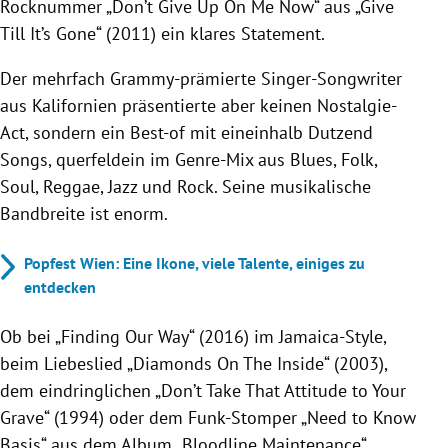
Rocknummer „Don’t Give Up On Me Now“ aus „Give
Till It’s Gone“ (2011) ein klares Statement.
Der mehrfach Grammy-prämierte Singer-Songwriter
aus Kalifornien präsentierte aber keinen Nostalgie-
Act, sondern ein Best-of mit eineinhalb Dutzend
Songs, querfeldein im Genre-Mix aus Blues, Folk,
Soul, Reggae, Jazz und Rock. Seine musikalische
Bandbreite ist enorm.
Popfest Wien: Eine Ikone, viele Talente, einiges zu
entdecken
Ob bei „Finding Our Way“ (2016) im Jamaica-Style,
beim Liebeslied „Diamonds On The Inside“ (2003),
dem eindringlichen „Don’t Take That Attitude to Your
Grave“ (1994) oder dem Funk-Stomper „Need to Know
Basis“ aus dem Album „Bloodline Maintenance“