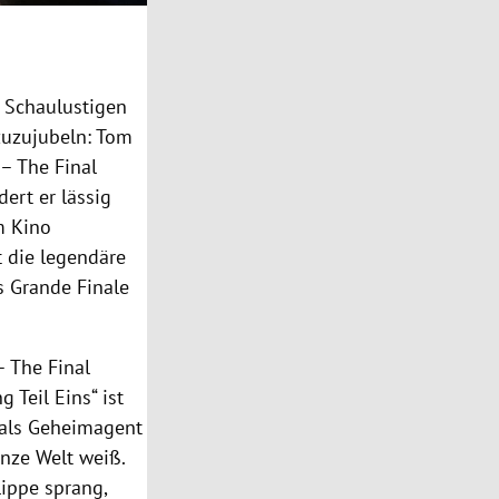
 Schaulustigen
zuzujubeln: Tom
 – The Final
dert er lässig
m Kino
t die legendäre
s Grande Finale
– The Final
 Teil Eins“ ist
e als Geheimagent
anze Welt weiß.
ippe sprang,