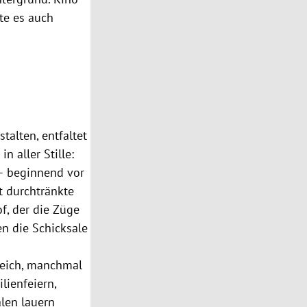
te es auch
talten, entfaltet
 aller Stille:
 – beginnend vor
t durchtränkte
f, der die Züge
en die Schicksale
reich, manchmal
lienfeiern,
alen lauern