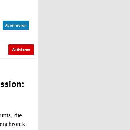
n
Abonnieren
Aktivieren
ission:
unts, die
ienchronik.