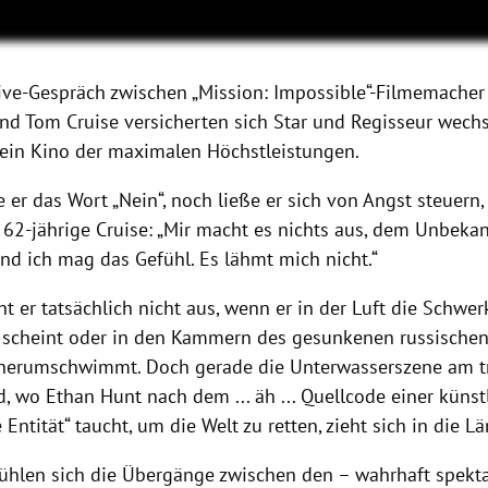
ive-Gespräch zwischen „Mission: Impossible“-Filmemacher
nd Tom Cruise versicherten sich Star und Regisseur wechse
ein Kino der maximalen Höchstleistungen.
er das Wort „Nein“, noch ließe er sich von Angst steuern,
e 62-jährige Cruise: „Mir macht es nichts aus, dem Unbeka
nd ich mag das Gefühl. Es lähmt mich nicht.“
t er tatsächlich nicht aus, wenn er in der Luft die Schwer
scheint oder in den Kammern des gesunkenen russische
 herumschwimmt. Doch gerade die Unterwasserszene am 
 wo Ethan Hunt nach dem ... äh ... Quellcode einer künstl
Entität“ taucht, um die Welt zu retten, zieht sich in die L
ühlen sich die Übergänge zwischen den – wahrhaft spekt