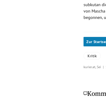
subkutan die
von Mascha 
begonnen, u
Zur Startse
Kritik
kurier.at, Sei |
Komm