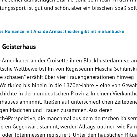
tungssport ist gut und schön, aber ein bisschen Spaß soll
es Romanze mit Ana de Armas: Insider gibt intime Einblicke
 Geisterhaus
Amerikaner an der Croisette ihren Blockbusterlärm verans
tsche Wettbewerbsfilm von Regisseurin Mascha Schilinski in
ne schauen“ erzählt über vier Frauengenerationen hinweg
Weltkrieg bis hinein in die 1970er-Jahre – eine von Gewal
chichte in der norddeutschen Provinz. In einem Vierkantho
erhauses annimmt, fließen auf unterschiedlichen Zeiteben
ngen Mädchen und Frauen zusammen. Aus deren
och-)Perspektive, die manchmal aus dem deutschen Kaiser
geren Gegenwart stammt, werden Alltagsroutinen wie Fami
 oder Totenmessen registriert. Unter den häuslichen Ritu