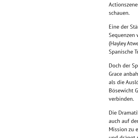
Actionszene
schauen.
Eine der Stä
Sequenzen w
(Hayley Atwe
Spanische T
Doch der Spa
Grace anbahn
als die Aus
Bösewicht Ga
verbinden.
Die Dramati
auch auf de
Mission zu e
und drängt 