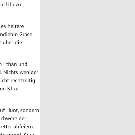
ie Uhr zu
 es heitere
endiebin Grace
t über die
en Ethan und
d. Nichts weniger
cht rechtzeitig
hen KI zu
auf Hunt, sondern
Schwere der
retter abfeiern
ntergrund. Kino