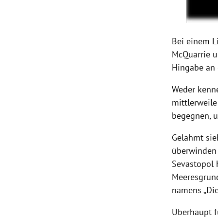
Bei einem L
McQuarrie u
Hingabe an 
Weder kenne 
mittlerweil
begegnen, u
Gelähmt sieh
überwinden 
Sevastopol
Meeresgrund,
namens „Die 
Überhaupt f