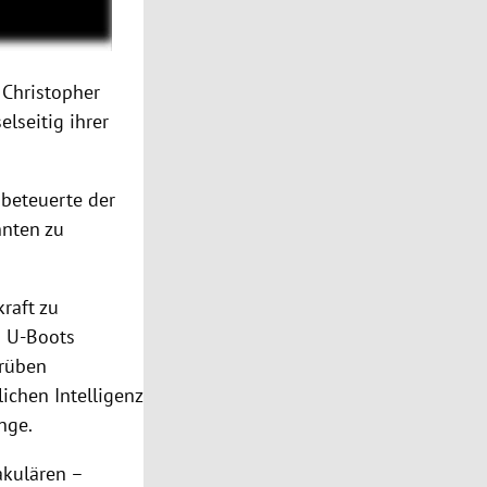
 Christopher
lseitig ihrer
 beteuerte der
nnten zu
kraft zu
n U-Boots
trüben
ichen Intelligenz
änge.
akulären –