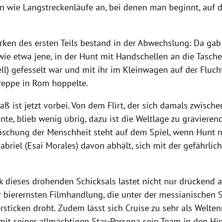
n wie Langstreckenläufe an, bei denen man beginnt, auf d
rken des ersten Teils bestand in der Abwechslung: Da gab
ie etwa jene, in der Hunt mit Handschellen an die Tasch
ll) gefesselt war und mit ihr im Kleinwagen auf der Fluch
reppe in Rom hoppelte.
ß ist jetzt vorbei. Von dem Flirt, der sich damals zwisch
te, blieb wenig übrig, dazu ist die Weltlage zu gravieren
löschung der Menschheit steht auf dem Spiel, wenn Hunt ni
briel (Esai Morales) davon abhält, sich mit der gefährlic
k dieses drohenden Schicksals lastet nicht nur drückend 
r bierernsten Filmhandlung, die unter der messianischen 
rsticken droht. Zudem lässt sich Cruise zu sehr als Welten
mit seiner allmächtigen Star-Persona sein Team in den Hi