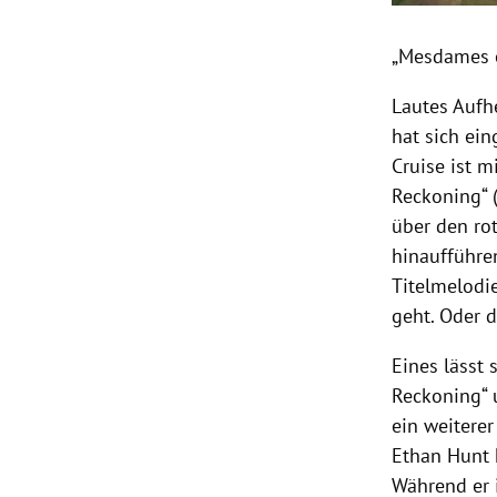
„Mesdames e
Lautes Aufh
hat sich ei
Cruise ist m
Reckoning“ (
über den ro
hinaufführen
Titelmelodi
geht. Oder 
Eines lässt 
Reckoning“ u
ein weitere
Ethan Hunt 
Während er 