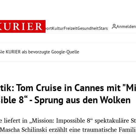
Anmelde
rreich
Politik
Wirtschaft
Sport
Kultur
Freizeit
Gesundheit
Stars
ie KURIER als bevorzugte Google-Quelle
itik: Tom Cruise in Cannes mit "M
ible 8“ - Sprung aus den Wolken
 liefert in „Mission: Impossible 8“ spektakuläre St
 Mascha Schilinski erzählt eine traumatische Famil