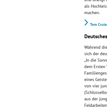
als Hochleis
machen.
Tom Cruis
Deutsches
Während die 
sich der deu
„In die Son
dem Ersten 
Familienges
eines Geist
von vier ju
(Schlüssell
aus der jün
Feldarbeiten