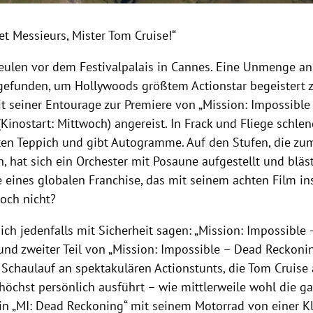
t Messieurs, Mister Tom Cruise!“
eulen vor dem Festivalpalais in Cannes. Eine Unmenge an
ngefunden, um Hollywoods größtem Actionstar begeistert 
it seiner Entourage zur Premiere von „Mission: Impossible
Kinostart: Mittwoch) angereist. In Frack und Fliege schlen
ten Teppich und gibt Autogramme. Auf den Stufen, die zu
, hat sich ein Orchester mit Posaune aufgestellt und bläs
e eines globalen Franchise, das mit seinem achten Film in
doch nicht?
sich jedenfalls mit Sicherheit sagen: „Mission: Impossible 
nd zweiter Teil von „Mission: Impossible – Dead Reckoning
r Schaulauf an spektakulären Actionstunts, die Tom Cruis
höchst persönlich ausführt – wie mittlerweile wohl die g
in „MI: Dead Reckoning“ mit seinem Motorrad von einer Kl