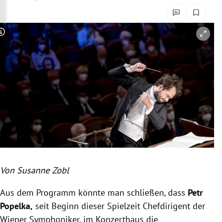
rreich Untermenü
rt Untermenü
Copyright-Hinweis öffnen/schließen
schaft Untermenü
s Untermenü
zeit Untermenü
undheit Untermenü
tur Untermenü
Von Susanne Zobl
nung Untermenü
Aus dem Programm könnte man schließen, dass
Petr
lität Untermenü
Popelka,
seit Beginn dieser Spielzeit Chefdirigent der
Wiener Symphoniker, im Konzerthaus die