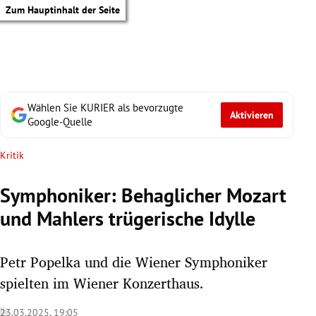
Zum Hauptinhalt der Seite
Wählen Sie KURIER als bevorzugte
Aktivieren
Google-Quelle
Kritik
Symphoniker: Behaglicher Mozart
und Mahlers trügerische Idylle
Petr Popelka und die Wiener Symphoniker
spielten im Wiener Konzerthaus.
tik Untermenü
23.03.2025, 19:05