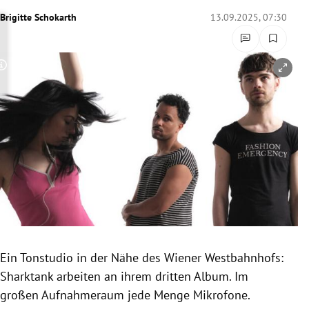
rreich Untermenü
Brigitte Schokarth
13.09.2025, 07:30
rt Untermenü
Copyright-Hinweis öffnen/schließen
schaft Untermenü
s Untermenü
zeit Untermenü
undheit Untermenü
tur Untermenü
nung Untermenü
Ein Tonstudio in der Nähe des Wiener Westbahnhofs:
Sharktank arbeiten an ihrem dritten Album. Im
lität Untermenü
großen Aufnahmeraum jede Menge Mikrofone.