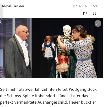
rreich Untermenü
Thomas Trenkler
02.07.2025, 16:10
rt Untermenü
Copyright-Hinweis öffnen/schließen
schaft Untermenü
s Untermenü
zeit Untermenü
undheit Untermenü
tur Untermenü
nung Untermenü
Seit mehr als zwei Jahrzehnten leitet Wolfgang Böck
die Schloss-Spiele Kobersdorf: Längst ist er das
lität Untermenü
perfekt vermarktete Aushängeschild. Heuer blickt er