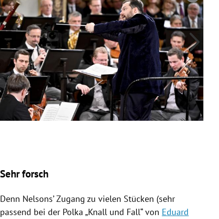
Slide 1 von 13
Sehr forsch
Denn
Nelsons
’ Zugang zu vielen Stücken (sehr
passend bei der Polka „Knall und Fall“ von
Eduard