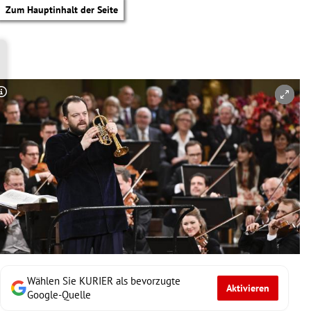
Zum Hauptinhalt der Seite
Copyright-Hinweis öffnen/schließen
Wählen Sie KURIER als bevorzugte
Aktivieren
tik Untermenü
Google-Quelle