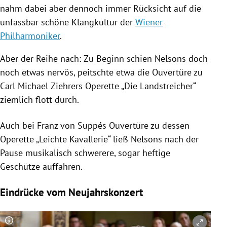
nahm dabei aber dennoch immer Rücksicht auf die
unfassbar schöne Klangkultur der
Wiener
Philharmoniker
.
Aber der Reihe nach: Zu Beginn schien
Nelsons
doch
noch etwas nervös, peitschte etwa die Ouvertüre zu
Carl Michael Ziehrers
Operette „Die Landstreicher“
ziemlich flott durch.
Auch bei
Franz von Suppés
Ouvertüre zu dessen
Operette „Leichte Kavallerie“ ließ
Nelsons
nach der
Pause musikalisch schwerere, sogar heftige
Geschütze auffahren.
Eindrücke vom Neujahrskonzert
Copyright-Hinweis öffnen/schließen
Co