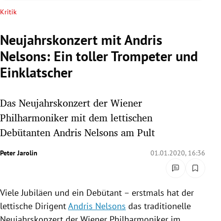
rreich Untermenü
Kritik
rt Untermenü
Neujahrskonzert mit Andris
Nelsons: Ein toller Trompeter und
schaft Untermenü
Einklatscher
s Untermenü
Das Neujahrskonzert der Wiener
zeit Untermenü
Philharmoniker mit dem lettischen
undheit Untermenü
Debütanten Andris Nelsons am Pult
tur Untermenü
Peter Jarolin
01.01.2020, 16:36
nung Untermenü
Viele Jubiläen und ein Debütant – erstmals hat der
lität Untermenü
lettische Dirigent
Andris Nelsons
das traditionelle
Neujahrskonzert der Wiener Philharmoniker
im