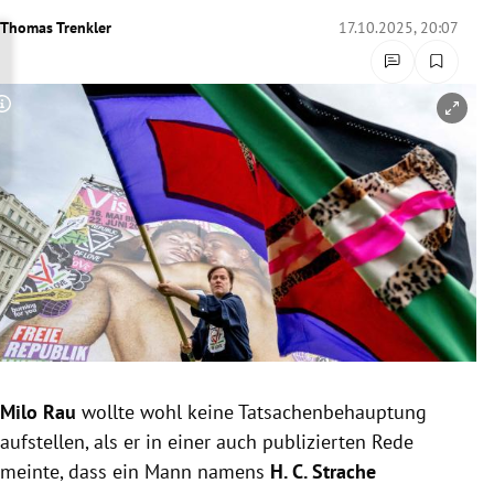
rreich Untermenü
Thomas Trenkler
17.10.2025, 20:07
rt Untermenü
Copyright-Hinweis öffnen/schließen
schaft Untermenü
s Untermenü
zeit Untermenü
undheit Untermenü
tur Untermenü
nung Untermenü
Milo Rau
wollte wohl keine Tatsachenbehauptung
aufstellen, als er in einer auch publizierten Rede
lität Untermenü
meinte, dass ein Mann namens
H. C. Strache