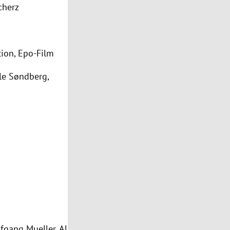
cherz
tion, Epo-Film
le Søndberg,
fgang Mueller, Al