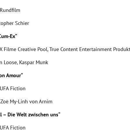
 Rundfilm
topher Schier
 Cum-Ex“
 X Filme Creative Pool, True Content Entertainment Produk
in Loose, Kaspar Munk
on Amour“
 UFA Fiction
a Zoë My-Linh von Arnim
l – Die Welt zwischen uns“
 UFA Fiction