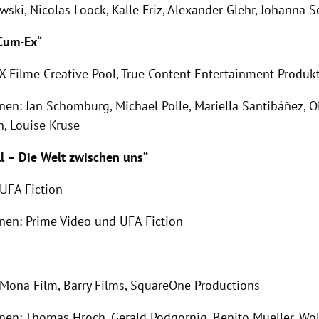
wski, Nicolas Loock, Kalle Friz, Alexander Glehr, Johanna S
 Cum-Ex“
 X Filme Creative Pool, True Content Entertainment Produk
nen: Jan Schomburg, Michael Polle, Mariella Santibáñez, O
n, Louise Kruse
l – Die Welt zwischen uns“
 UFA Fiction
nen: Prime Video und UFA Fiction
 Mona Film, Barry Films, SquareOne Productions
nen: Thomas Hroch, Gerald Podgornig, Benito Mueller, Wol