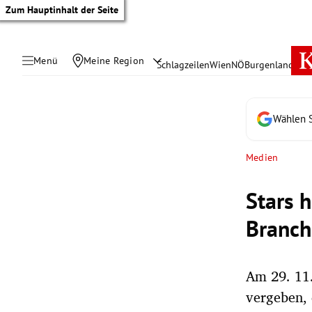
Zum Hauptinhalt der Seite
Menü
Meine Region
Schlagzeilen
Wien
NÖ
Burgenland
Öste
Wählen S
Medien
Stars 
Branc
Am 29. 11.
tik Untermenü
vergeben, 
rreich Untermenü