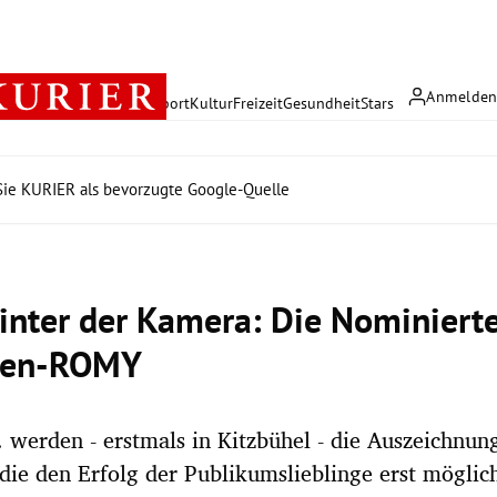
Anmelde
rreich
Politik
Wirtschaft
Sport
Kultur
Freizeit
Gesundheit
Stars
ie KURIER als bevorzugte Google-Quelle
hinter der Kamera: Die Nominiert
hen-ROMY
 werden - erstmals in Kitzbühel - die Auszeichnun
die den Erfolg der Publikumslieblinge erst mögli