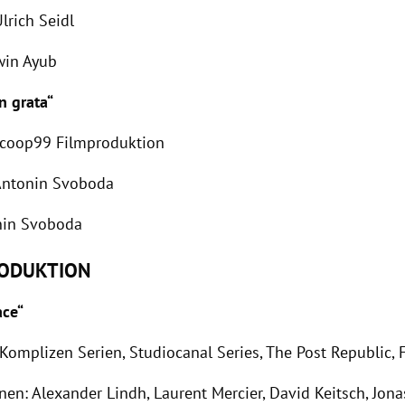
lrich Seidl
win Ayub
n grata“
 coop99 Filmproduktion
Antonin Svoboda
nin Svoboda
RODUKTION
ace“
Komplizen Serien, Studiocanal Series, The Post Republic, 
nen: Alexander Lindh, Laurent Mercier, David Keitsch, Jon