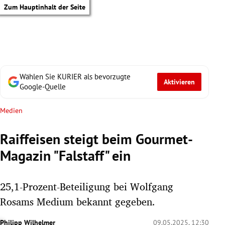
Zum Hauptinhalt der Seite
Wählen Sie KURIER als bevorzugte
Aktivieren
Google-Quelle
Medien
Raiffeisen steigt beim Gourmet-
Magazin "Falstaff" ein
25,1-Prozent-Beteiligung bei Wolfgang
Rosams Medium bekannt gegeben.
tik Untermenü
Philipp Wilhelmer
09.05.2025, 12:30