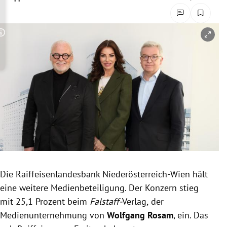
rreich Untermenü
rt Untermenü
Copyright-Hinweis öffnen/schließen
schaft Untermenü
s Untermenü
zeit Untermenü
undheit Untermenü
tur Untermenü
Die Raiffeisenlandesbank Niederösterreich-Wien hält
nung Untermenü
eine weitere Medienbeteiligung. Der Konzern stieg
mit 25,1 Prozent beim
Falstaff-
Verlag
,
der
lität Untermenü
Medienunternehmung von
Wolfgang Rosam
, ein. Das