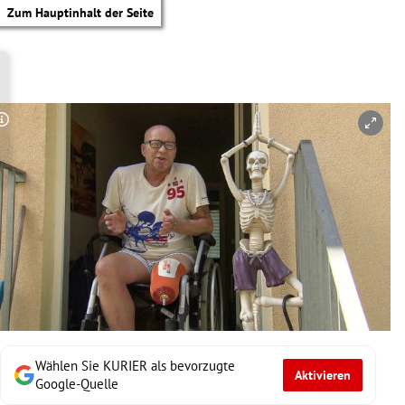
Zum Hauptinhalt der Seite
Copyright-Hinweis öffnen/schließen
Wählen Sie KURIER als bevorzugte
Aktivieren
tik Untermenü
Google-Quelle