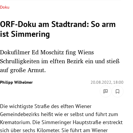
rreich Untermenü
Doku
rt Untermenü
ORF-Doku am Stadtrand: So arm
ist Simmering
schaft Untermenü
s Untermenü
Dokufilmer Ed Moschitz fing Wiens
Schrulligkeiten im elften Bezirk ein und stieß
zeit Untermenü
auf große Armut.
undheit Untermenü
Philipp Wilhelmer
20.08.2022, 18:00
tur Untermenü
Die wichtigste Straße des elften Wiener
nung Untermenü
Gemeindebezirks heißt wie er selbst und führt zum
lität Untermenü
Krematorium. Die Simmeringer Hauptstraße erstreckt
sich über sechs Kilometer. Sie führt am Wiener