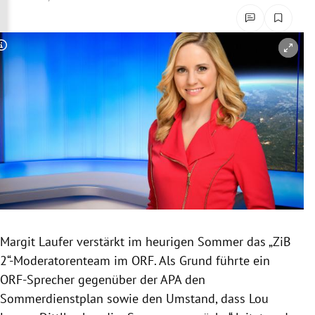
rreich Untermenü
rt Untermenü
Copyright-Hinweis öffnen/schließen
schaft Untermenü
s Untermenü
zeit Untermenü
undheit Untermenü
tur Untermenü
Margit Laufer verstärkt im heurigen Sommer das „ZiB
nung Untermenü
2“-Moderatorenteam im ORF. Als Grund führte ein
ORF-Sprecher gegenüber der APA den
lität Untermenü
Sommerdienstplan sowie den Umstand, dass Lou