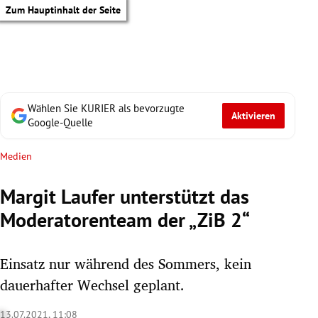
Zum Hauptinhalt der Seite
Wählen Sie KURIER als bevorzugte
Aktivieren
Google-Quelle
Medien
Margit Laufer unterstützt das
Moderatorenteam der „ZiB 2“
Einsatz nur während des Sommers, kein
dauerhafter Wechsel geplant.
tik Untermenü
13.07.2021, 11:08