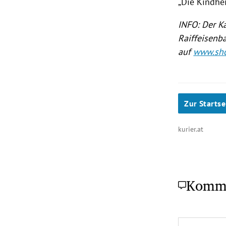
„Die Kindhei
INFO: Der Ka
Raiffeisenb
auf
www.sho
Zur Startse
kurier.at
Komm