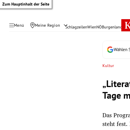
Zum Hauptinhalt der Seite
Menü
Meine Region
Schlagzeilen
Wien
NÖ
Burgenland
Öste
Wählen S
Kultur
„Liter
Tage m
Das Progra
tik Untermenü
steht fest
rreich Untermenü