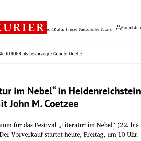
Anmelde
rreich
Politik
Wirtschaft
Sport
Kultur
Freizeit
Gesundheit
Stars
ie KURIER als bevorzugte Google-Quelle
atur im Nebel“ in Heidenreichstei
it John M. Coetzee
mm für das Festival „Literatur im Nebel“ (22. bis
. Der Vorverkauf startet heute, Freitag, um 10 Uhr.