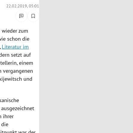
22.02.2019, 05:01
n
wieder zum
wie schon die
„
Literatur im
dern setzt auf
tellerin, einem
n vergangenen
xijewitsch
und
kanische
s ausgezeichnet
 ihrer
 die
itpunkt war der