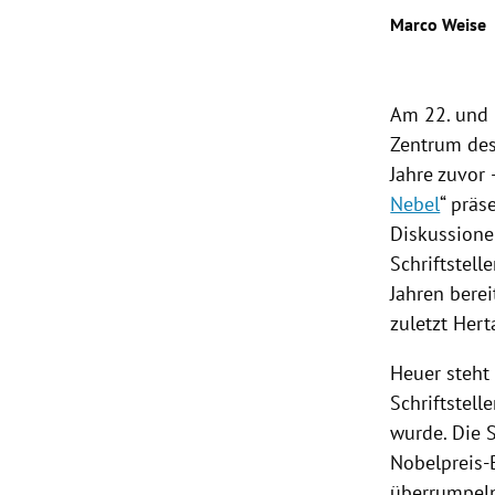
Marco Weise
rt Untermenü
schaft Untermenü
Am 22. und 
Zentrum des
s Untermenü
Jahre zuvor 
Nebel
“ präs
zeit Untermenü
Diskussionen
undheit Untermenü
Schriftstell
Jahren bere
tur Untermenü
zuletzt
Hert
nung Untermenü
Heuer steht
Schriftstel
lität Untermenü
wurde. Die
Nobelpreis-
überrumpeln