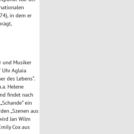
nationalen
74), in dem er
rägt,
er und Musiker
7 Uhr
Aglaia
er des Lebens“.
u.a.
Helene
nd findet nach
„Schande“ ein
rden
„Szenen aus
 wird
Jan Wilm
Emily Cox
aus