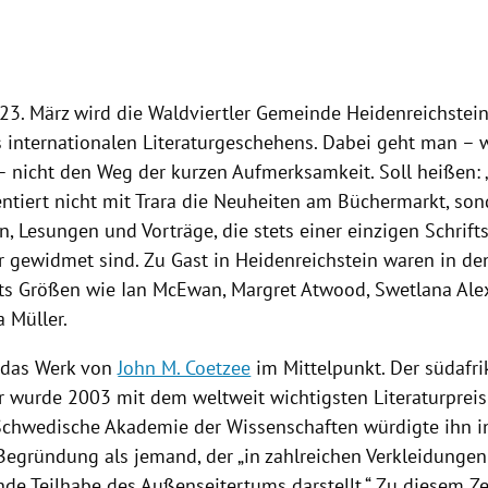
23. März wird die
Waldviertler
Gemeinde
Heidenreichstei
 internationalen
Literaturgeschehens
. Dabei geht man – 
– nicht den Weg der kurzen Aufmerksamkeit. Soll heißen: 
entiert nicht mit Trara die Neuheiten am Büchermarkt, son
, Lesungen und Vorträge, die stets einer einzigen Schrifts
er gewidmet sind. Zu Gast in
Heidenreichstein
waren in de
its Größen wie
Ian McEwan
,
Margret Atwood
,
Swetlana Ale
a Müller
.
 das Werk von
John M. Coetzee
im Mittelpunkt. Der südafri
ler wurde 2003 mit dem weltweit wichtigsten Literaturprei
 Schwedische
Akademie der Wissenschaften
würdigte ihn in
Begründung als jemand, der „in zahlreichen Verkleidungen
de Teilhabe des Außenseitertums darstellt.“ Zu diesem Ze