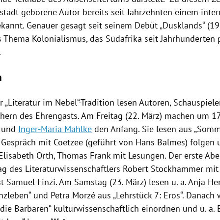
stadt
geborene Autor bereits seit Jahrzehnten einem inter
kannt. Genauer gesagt seit seinem Debüt „Dusklands“ (19
s Thema Kolonialismus, das
Südafrika
seit Jahrhunderten p
.
m
r „
Literatur im Nebel
“-Tradition lesen Autoren, Schauspiel
hern des Ehrengasts. Am Freitag (22. März) machen um 1
und
Inger-Maria Mahlke
den Anfang. Sie lesen aus „Somm
 Gespräch mit
Coetzee
(geführt von
Hans Balmes
) folgen 
Elisabeth Orth
,
Thomas Frank
mit Lesungen. Der erste Abe
ag des Literaturwissenschaftlers
Robert Stockhammer
mit 
st
Samuel Finzi
. Am Samstag (23. März) lesen u. a.
Anja He
inzleben“ und
Petra Morzé
aus „Lehrstück 7: Eros“. Danach
 die Barbaren“ kulturwissenschaftlich einordnen und u. a.