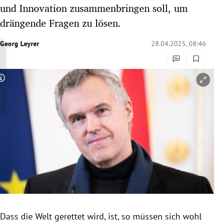
und Innovation zusammenbringen soll, um
rreich Untermenü
drängende Fragen zu lösen.
rt Untermenü
Georg Leyrer
28.04.2025, 08:46
schaft Untermenü
s Untermenü
Copyright-Hinweis öffnen/schließen
zeit Untermenü
undheit Untermenü
tur Untermenü
nung Untermenü
lität Untermenü
Dass die Welt gerettet wird, ist, so müssen sich wohl