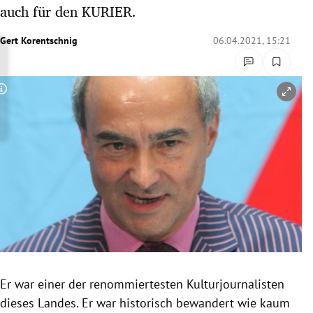
auch für den KURIER.
rreich Untermenü
Gert Korentschnig
06.04.2021, 15:21
rt Untermenü
schaft Untermenü
Copyright-Hinweis öffnen/schließen
s Untermenü
zeit Untermenü
undheit Untermenü
tur Untermenü
nung Untermenü
lität Untermenü
Er war einer der renommiertesten Kulturjournalisten
dieses Landes. Er war historisch bewandert wie kaum