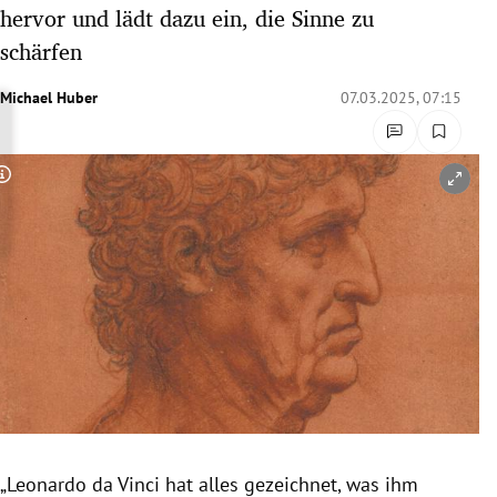
hervor und lädt dazu ein, die Sinne zu
rreich Untermenü
schärfen
rt Untermenü
Michael Huber
07.03.2025, 07:15
schaft Untermenü
s Untermenü
Copyright-Hinweis öffnen/schließen
zeit Untermenü
undheit Untermenü
tur Untermenü
nung Untermenü
lität Untermenü
„Leonardo da Vinci hat alles gezeichnet, was ihm