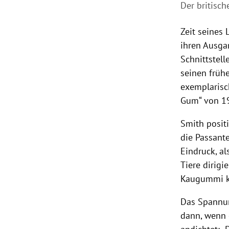
Der britisc
Zeit seines 
ihren Ausga
Schnittstel
seinen früh
exemplarisc
Gum“ von 19
Smith posit
die Passant
Eindruck, a
Tiere dirigi
Kaugummi ka
Das Spannun
dann, wenn 