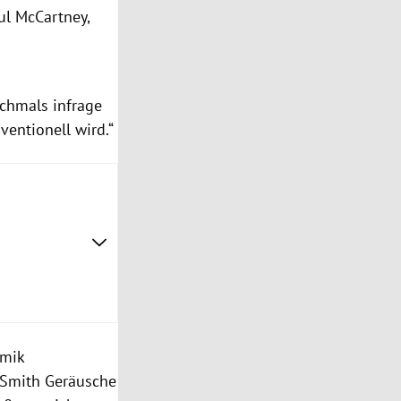
ul McCartney,
ochmals infrage
ventionell wird.“
omik
 Smith Geräusche