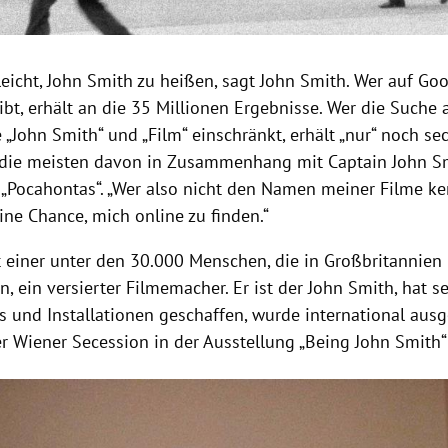
 leicht, John Smith zu heißen, sagt John Smith. Wer auf Go
t, erhält an die 35 Millionen Ergebnisse. Wer die Suche 
„John Smith“ und „Film“ einschränkt, erhält „nur“ noch se
 die meisten davon in Zusammenhang mit Captain John S
 „Pocahontas“. „Wer also nicht den Namen meiner Filme ke
ine Chance, mich online zu finden.“
st einer unter den 30.000 Menschen, die in Großbritannien
, ein versierter Filmemacher. Er ist der John Smith, hat s
s und Installationen geschaffen, wurde international ausge
er Wiener Secession in der Ausstellung „Being John Smith“
Hinweis öffnen/schließen