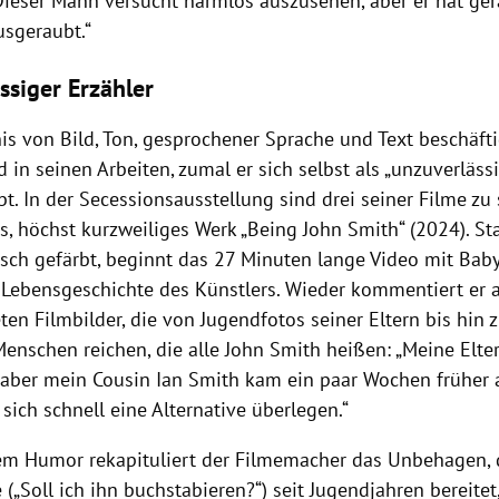
„Dieser Mann versucht harmlos auszusehen, aber er hat ger
ausgeraubt.“
ssiger Erzähler
nis von Bild, Ton, gesprochener Sprache und Text beschäft
in seinen Arbeiten, zumal er sich selbst als „unzuverlässi
t. In der Secessionsausstellung sind drei seiner Filme zu
s, höchst kurzweiliges Werk „Being John Smith“ (2024). St
isch gefärbt, beginnt das 27 Minuten lange Video mit Bab
 Lebensgeschichte des Künstlers. Wieder kommentiert er 
en Filmbilder, die von Jugendfotos seiner Eltern bis hin
Menschen reichen, die alle John Smith heißen: „Meine Elte
 aber mein Cousin Ian Smith kam ein paar Wochen früher 
sich schnell eine Alternative überlegen.“
em Humor rekapituliert der Filmemacher das Unbehagen, 
„Soll ich ihn buchstabieren?“) seit Jugendjahren bereitet,