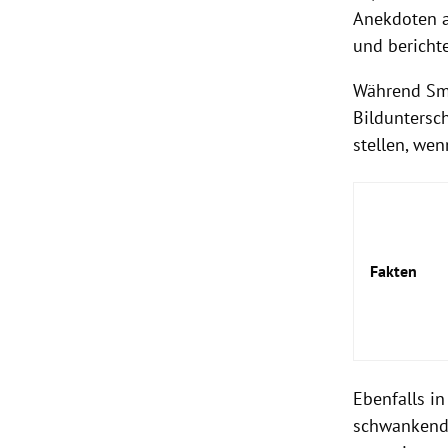
Anekdoten a
und bericht
Während Smi
Bilduntersc
stellen, wen
Fakten
Ebenfalls i
schwankende