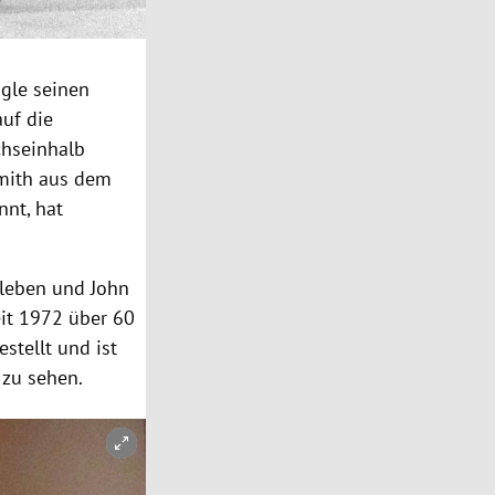
ogle seinen
auf die
chseinhalb
mith aus dem
nnt, hat
 leben und John
eit 1972 über 60
stellt und ist
 zu sehen.