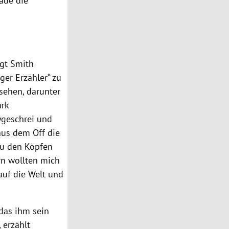
ade die
igt Smith
ger Erzähler“ zu
 sehen, darunter
ark
ygeschrei und
aus dem Off die
 zu den Köpfen
rn wollten mich
auf die Welt und
das ihm sein
 erzählt