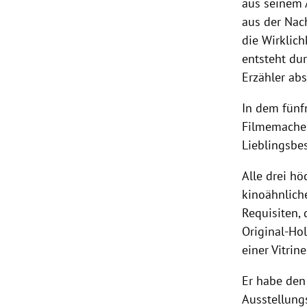
aus seinem 
aus der Nach
die Wirklic
entsteht du
Erzähler abs
In dem fünfm
Filmemacher
Lieblingsbe
Alle drei h
kinoähnliche
Requisiten, 
Original-Hol
einer Vitrine
Er habe den
Ausstellungs