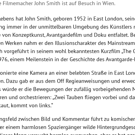
he Filmemacher John Smith ist auf Besuch in Wien.
Lebens hat John Smith, geboren 1952 in East London, seine
ng immer in der unmittelbaren Umgebung des Künstlers 
le von Konzeptkunst, Avantgardefilm und Doku entfaltet. B
en Werken nahm er den Illusionscharakter des Mainstreamki
h vorgeführt in seinem wohl bekanntesten Kurzfilm „The 
76, einem Meilenstein in der Geschichte des Avantgarde-
ionierte eine Kamera an einer belebten Straße in East Lo
en. Dazu gab er aus dem Off Regieanweisungen und erwe
ls würde er die Bewegungen der zufällig vorbeigehenden
eren und orchestrieren: „Zwei Tauben fliegen vorbei und 
ut, kommt von links.“
gsfeld zwischen Bild und Kommentar führt zu komischen
er einem harmlosen Spaziergänger wilde Hintergrundges