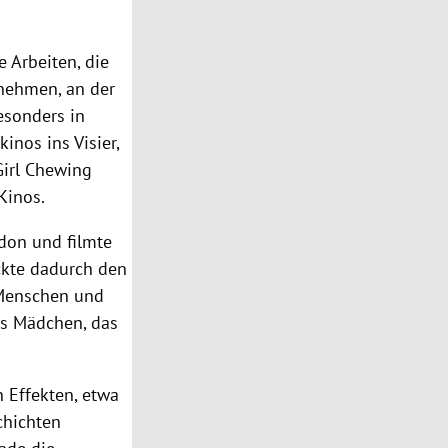
 Arbeiten, die
nehmen, an der
esonders in
nos ins Visier,
Girl Chewing
Kinos.
ndon und filmte
ckte dadurch den
 Menschen und
das Mädchen, das
 Effekten, etwa
chichten