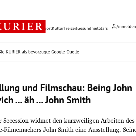
Anmelde
rreich
Politik
Wirtschaft
Sport
Kultur
Freizeit
Gesundheit
Stars
ie KURIER als bevorzugte Google-Quelle
llung und Filmschau: Being John
ch ... äh ... John Smith
 Secession widmet den kurzweiligen Arbeiten des 
-Filmemachers John Smith eine Ausstellung. Seine