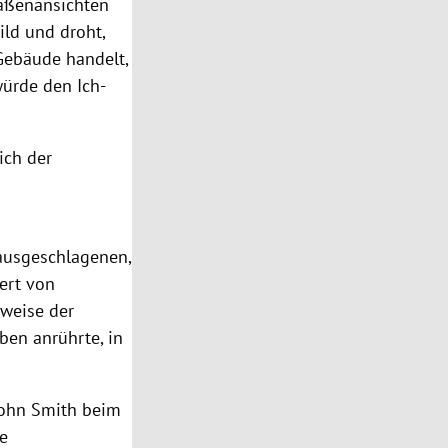
raßenansichten
ild und droht,
Gebäude handelt,
würde den Ich-
ich der
ausgeschlagenen,
iert von
sweise der
ben anrührte, in
 John Smith beim
re