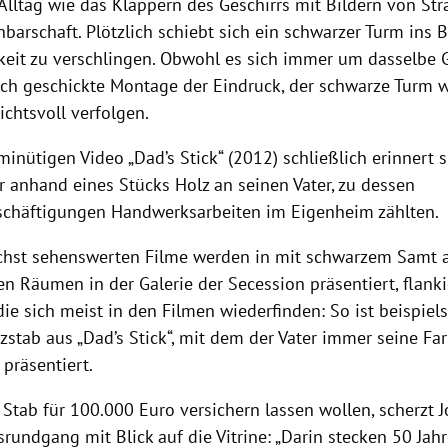
Alltag wie das Klappern des Geschirrs mit Bildern von St
barschaft. Plötzlich schiebt sich ein schwarzer Turm ins B
hkeit zu verschlingen. Obwohl es sich immer um dasselbe 
rch geschickte Montage der Eindruck, der schwarze Turm 
ichtsvoll verfolgen.
inütigen Video „Dad’s Stick“ (2012) schließlich erinnert s
 anhand eines Stücks Holz an seinen Vater, zu dessen
schäftigungen Handwerksarbeiten im Eigenheim zählten.
öchst sehenswerten Filme werden in mit schwarzem Samt 
n Räumen in der Galerie der Secession präsentiert, flank
die sich meist in den Filmen wiederfinden: So ist beispiel
zstab aus „Dad’s Stick“, mit dem der Vater immer seine Far
 präsentiert.
 Stab für 100.000 Euro versichern lassen wollen, scherzt
rundgang mit Blick auf die Vitrine: „Darin stecken 50 Jah