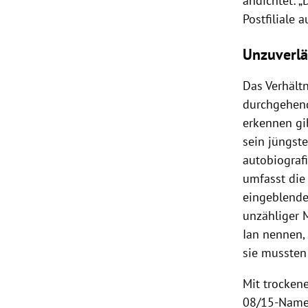
andichtet: 
Postfiliale 
Unzuverlä
Das Verhält
durchgehend 
erkennen gib
sein jüngste
autobiograf
umfasst die
eingeblendet
unzähliger 
Ian nennen,
sie mussten 
Mit trocken
08/15-Name (