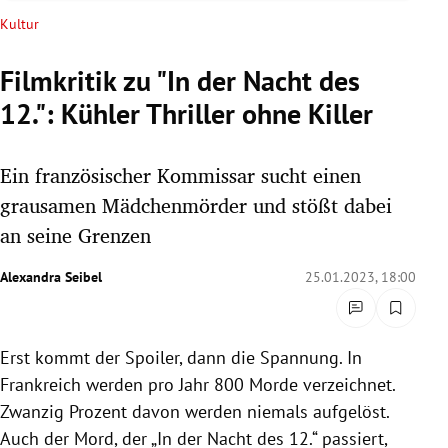
rreich Untermenü
Kultur
rt Untermenü
Filmkritik zu "In der Nacht des
12.": Kühler Thriller ohne Killer
schaft Untermenü
s Untermenü
Ein französischer Kommissar sucht einen
grausamen Mädchenmörder und stößt dabei
zeit Untermenü
an seine Grenzen
undheit Untermenü
Alexandra Seibel
25.01.2023, 18:00
tur Untermenü
Erst kommt der Spoiler, dann die Spannung. In
nung Untermenü
Frankreich werden pro Jahr 800 Morde verzeichnet.
lität Untermenü
Zwanzig Prozent davon werden niemals aufgelöst.
Auch der Mord, der „In der Nacht des 12.“ passiert,