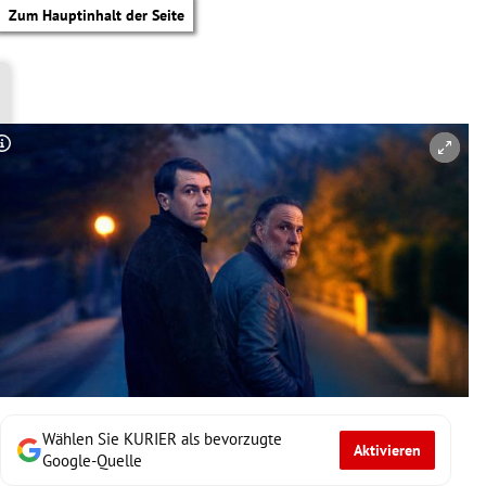
Zum Hauptinhalt der Seite
Copyright-Hinweis öffnen/schließen
Wählen Sie KURIER als bevorzugte
Aktivieren
tik Untermenü
Google-Quelle