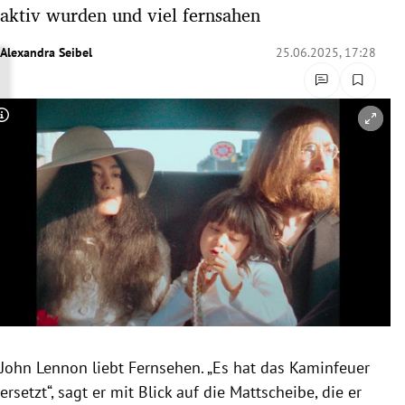
aktiv wurden und viel fernsahen
rreich Untermenü
Alexandra Seibel
25.06.2025, 17:28
rt Untermenü
schaft Untermenü
Copyright-Hinweis öffnen/schließen
s Untermenü
zeit Untermenü
undheit Untermenü
tur Untermenü
nung Untermenü
lität Untermenü
John Lennon liebt Fernsehen. „Es hat das Kaminfeuer
ersetzt“, sagt er mit Blick auf die Mattscheibe, die er