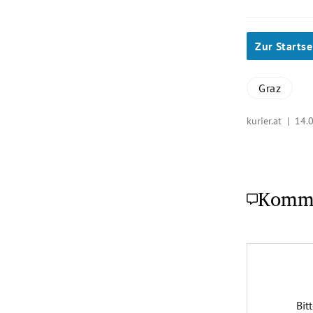
Zur Startse
Graz
kurier.at |
14.0
Komm