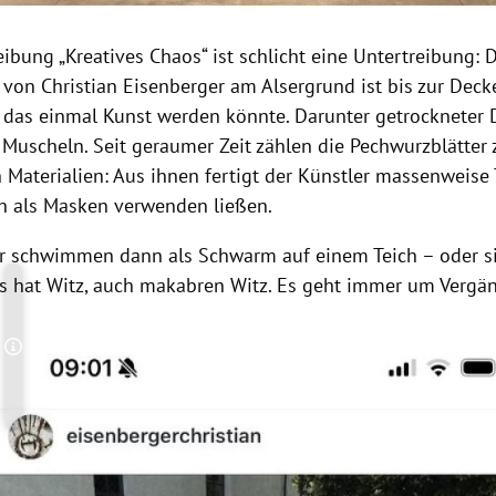
bung „Kreatives Chaos“ ist schlicht eine Untertreibung: 
r von Christian Eisenberger am Alsergrund ist bis zur Deck
, das einmal Kunst werden könnte. Darunter getrockneter 
 Muscheln. Seit geraumer Zeit zählen die Pechwurzblätter
 Materialien: Aus ihnen fertigt der Künstler massenweise 
ch als Masken verwenden ließen.
er schwimmen dann als Schwarm auf einem Teich – oder si
as hat Witz, auch makabren Witz. Es geht immer um Vergän
Copyright-Hinweis öffnen/schließen