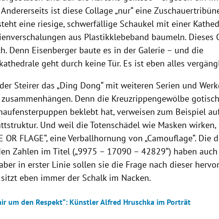
Andererseits ist diese Collage „nur“ eine Zuschauertribü
eht eine riesige, schwerfällige Schaukel mit einer Kathed
enverschalungen aus Plastikklebeband baumeln. Dieses O
h. Denn Eisenberger baute es in der Galerie – und die
thedrale geht durch keine Tür. Es ist eben alles vergängl
 der Steirer das „Ding Dong“ mit weiteren Serien und Werk
 zusammenhängen. Denn die Kreuzrippengewölbe gotische
haufensterpuppen beklebt hat, verweisen zum Beispiel auf
ttstruktur. Und weil die Totenschädel wie Masken wirken, 
 OR FLAGE“, eine Verballhornung von „Camouflage“. Die d
en Zahlen im Titel („9975 – 17090 – 42829“) haben auch 
ber in erster Linie sollen sie die Frage nach dieser hervor
 sitzt eben immer der Schalk im Nacken.
mir um den Respekt“: Künstler Alfred Hruschka im Porträt