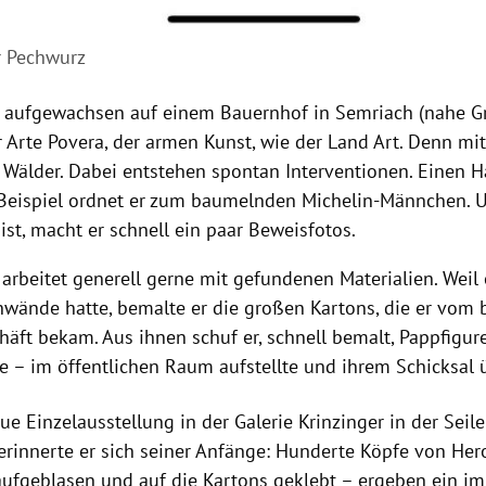
r Pechwurz
, aufgewachsen auf einem Bauernhof in Semriach (nahe Gra
r Arte Povera, der armen Kunst, wie der Land Art. Denn mit 
e Wälder. Dabei entstehen spontan Interventionen. Einen H
Beispiel ordnet er zum baumelnden Michelin-Männchen. Un
ist, macht er schnell ein paar Beweisfotos.
arbeitet generell gerne mit gefundenen Materialien. Weil 
inwände hatte, bemalte er die großen Kartons, die er vom
äft bekam. Aus ihnen schuf er, schnell bemalt, Pappfiguren
e – im öffentlichen Raum aufstellte und ihrem Schicksal ü
ue Einzelausstellung in der Galerie Krinzinger in der Seile
 erinnerte er sich seiner Anfänge: Hunderte Köpfe von He
aufgeblasen und auf die Kartons geklebt – ergeben ein i