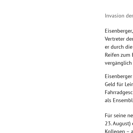
Invasion de
Eisenberger
Vertreter de
er durch di
Reifen zum 
vergänglich 
Eisenberger 
Geld für Le
Fahrradgesch
als Ensembl
Für seine ne
23. August)
Kollegen – 