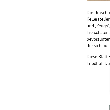
Die Umschrei
Kelleratelie
und „Zeugs“
Eierschalen,
bevorzugten
die sich au
Diese Blätt
Friedhof. D