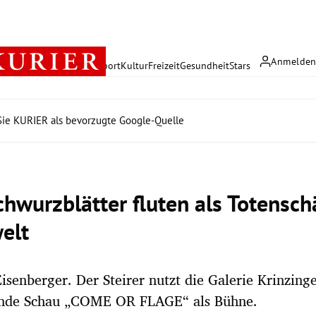
Anmelde
rreich
Politik
Wirtschaft
Sport
Kultur
Freizeit
Gesundheit
Stars
ie KURIER als bevorzugte Google-Quelle
chwurzblätter fluten als Totensch
elt
Eisenberger. Der Steirer nutzt die Galerie Krinzinge
nde Schau „COME OR FLAGE“ als Bühne.