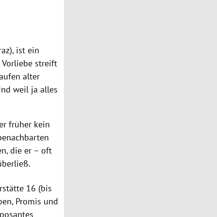
z), ist ein
Vorliebe streift
aufen alter
d weil ja alles
er früher kein
 benachbarten
, die er – oft
berließ.
rstätte 16 (bis
roen, Promis und
mposantes