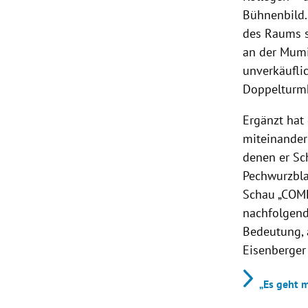
Bühnenbild. 
des Raums st
an der Mumi
unverkäuflic
Doppelturmka
Ergänzt hat
miteinander
denen er Sc
Pechwurzbla
Schau „COME
nachfolgend
Bedeutung, a
Eisenberger
„Es geht 