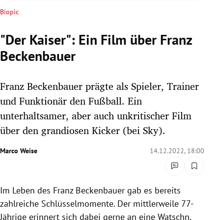
rreich Untermenü
Biopic
rt Untermenü
"Der Kaiser": Ein Film über Franz
Beckenbauer
schaft Untermenü
s Untermenü
Franz Beckenbauer prägte als Spieler, Trainer
und Funktionär den Fußball. Ein
zeit Untermenü
unterhaltsamer, aber auch unkritischer Film
über den grandiosen Kicker (bei Sky).
undheit Untermenü
Marco Weise
14.12.2022, 18:00
tur Untermenü
nung Untermenü
Im Leben des Franz Beckenbauer gab es bereits
lität Untermenü
zahlreiche Schlüsselmomente. Der mittlerweile 77-
Jährige erinnert sich dabei gerne an eine Watschn,