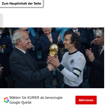
Zum Hauptinhalt der Seite
Copyright-Hinweis öffnen/schließen
Wählen Sie KURIER als bevorzugte
Aktivieren
tik Untermenü
Google-Quelle