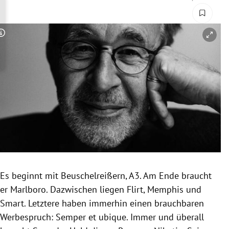
rreich Untermenü
rt Untermenü
Copyright-Hinweis öffnen/schließen
schaft Untermenü
s Untermenü
zeit Untermenü
undheit Untermenü
tur Untermenü
Es beginnt mit Beuschelreißern, A3. Am Ende braucht
nung Untermenü
er Marlboro. Dazwischen liegen Flirt, Memphis und
Smart. Letztere haben immerhin einen brauchbaren
lität Untermenü
Werbespruch: Semper et ubique. Immer und überall