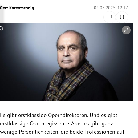
rreich Untermenü
Gert Korentschnig
04.05.2025, 12:17
rt Untermenü
Copyright-Hinweis öffnen/schließen
schaft Untermenü
s Untermenü
zeit Untermenü
undheit Untermenü
tur Untermenü
nung Untermenü
Es gibt erstklassige Operndirektoren. Und es gibt
erstklassige Opernregisseure. Aber es gibt ganz
lität Untermenü
wenige Persönlichkeiten, die beide Professionen auf