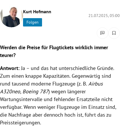
rreich Untermenü
Kurt Hofmann
21.07.2025, 05:00
rt Untermenü
Folgen
schaft Untermenü
Werden die Preise für Flugtickets wirklich immer
s Untermenü
teurer?
zeit Untermenü
Antwort:
Ja – und das hat unterschiedliche Gründe.
undheit Untermenü
Zum einen knappe Kapazitäten. Gegenwärtig sind
rund tausend moderne Flugzeuge (z. B.
Airbus
tur Untermenü
A320neo, Boeing 787
) wegen längerer
Wartungsintervalle und fehlender Ersatzteile nicht
nung Untermenü
verfügbar. Wenn weniger Flugzeuge im Einsatz sind,
die Nachfrage aber dennoch hoch ist, führt das zu
lität Untermenü
Preissteigerungen.