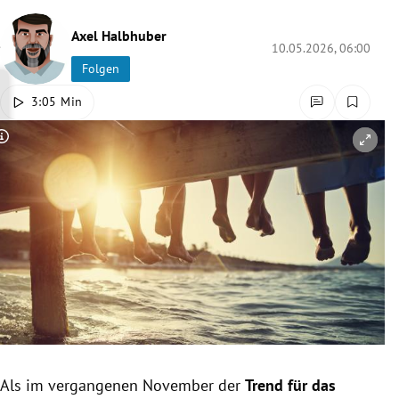
rreich Untermenü
Axel Halbhuber
10.05.2026, 06:00
rt Untermenü
Folgen
3:05 Min
schaft Untermenü
Copyright-Hinweis öffnen/schließen
s Untermenü
zeit Untermenü
undheit Untermenü
tur Untermenü
nung Untermenü
lität Untermenü
Als im vergangenen November der
Trend für das