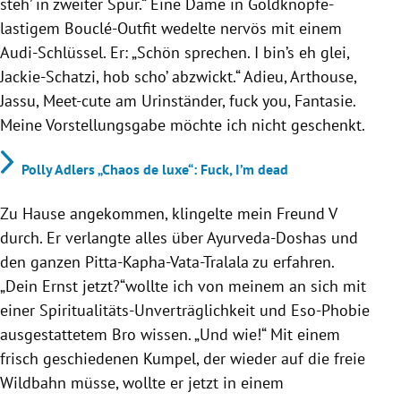
steh’ in zweiter Spur.“ Eine Dame in Goldknöpfe-
lastigem Bouclé-Outfit wedelte nervös mit einem
Audi-Schlüssel. Er: „Schön sprechen. I bin’s eh glei,
Jackie-Schatzi, hob scho’ abzwickt.“ Adieu, Arthouse,
Jassu, Meet-cute am Urinständer, fuck you, Fantasie.
Meine Vorstellungsgabe möchte ich nicht geschenkt.
Polly Adlers „Chaos de luxe“: Fuck, I’m dead
Zu Hause angekommen, klingelte mein Freund V
durch. Er verlangte alles über Ayurveda-Doshas und
den ganzen Pitta-Kapha-Vata-Tralala zu erfahren.
„Dein Ernst jetzt?“wollte ich von meinem an sich mit
einer Spiritualitäts-Unverträglichkeit und Eso-Phobie
ausgestattetem Bro wissen. „Und wie!“ Mit einem
frisch geschiedenen Kumpel, der wieder auf die freie
Wildbahn müsse, wollte er jetzt in einem