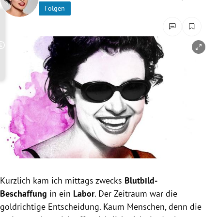
Folgen
rreich Untermenü
rt Untermenü
Copyright-Hinweis öffnen/schließen
schaft Untermenü
s Untermenü
zeit Untermenü
undheit Untermenü
tur Untermenü
nung Untermenü
Kürzlich kam ich mittags zwecks
Blutbild-
Beschaffung
in ein
Labor
. Der Zeitraum war die
lität Untermenü
goldrichtige Entscheidung. Kaum Menschen, denn die