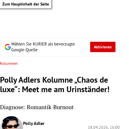
Zum Hauptinhalt der Seite
Wählen Sie KURIER als bevorzugte
Aktivieren
Google-Quelle
Kolumnen
Polly Adlers Kolumne „Chaos de
luxe“: Meet me am Urinständer!
Diagnose: Romantik-Burnout
tik Untermenü
Polly Adler
18.04.2026, 16:00