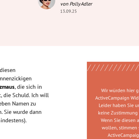
von Polly Adler
13.09.25
 diesen
onnenzickigen
tzmaus
, die sich in
Wir würden hier 
die Schuld. Ich will
ActiveCampaign Wid
lieben Namen zu
Leider haben Sie u
n. Sie wurde dann
keine Zustimmung
mindestens).
Wenn Sie diesen 
wollen, stimmen s
ActiveCampai