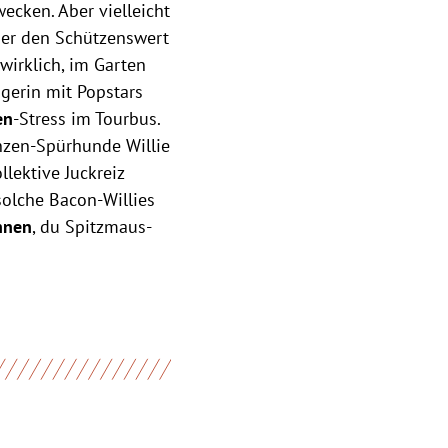
ecken. Aber vielleicht
ber den Schützenswert
wirklich, im Garten
agerin mit Popstars
en
-Stress im Tourbus.
nzen-Spürhunde Willie
lektive Juckreiz
solche Bacon-Willies
nnen
, du Spitzmaus-