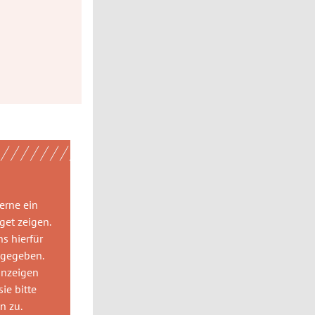
gerne
ein
get
zeigen.
ns hierfür
 gegeben.
anzeigen
ie bitte
gn
zu.