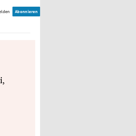
elden
Abonnieren
i,