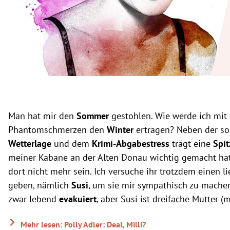
rt Untermenü
schaft Untermenü
s Untermenü
zeit Untermenü
undheit Untermenü
Man hat mir den
Sommer
gestohlen. Wie werde ich mit
Phantomschmerzen den
Winter
ertragen? Neben der s
tur Untermenü
Wetterlage
und dem
Krimi-Abgabestress
trägt eine
Spi
meiner Kabane an der Alten Donau wichtig gemacht hat, 
nung Untermenü
dort nicht mehr sein. Ich versuche ihr trotzdem einen 
lität Untermenü
geben, nämlich
Susi
, um sie mir sympathisch zu mache
zwar lebend
evakuiert
, aber Susi ist dreifache Mutter (
Mehr lesen: Polly Adler: Deal, Milli?