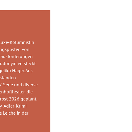
-luxe-Kolumnistin
ungsposten von
erausforderungen
eudonym versteckt
gelika Hager. Aus
tstanden
V-Serie und diverse
hoftheater, die
erbst 2026 geplant.
ly-Adler-Krimi
 Leiche in der