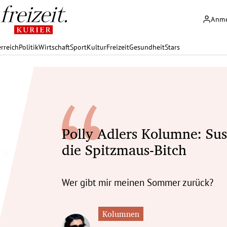
Anm
rreich
Politik
Wirtschaft
Sport
Kultur
Freizeit
Gesundheit
Stars
Polly Adlers Kolumne: Sus
die Spitzmaus-Bitch
Wer gibt mir meinen Sommer zurück?
Kolumnen