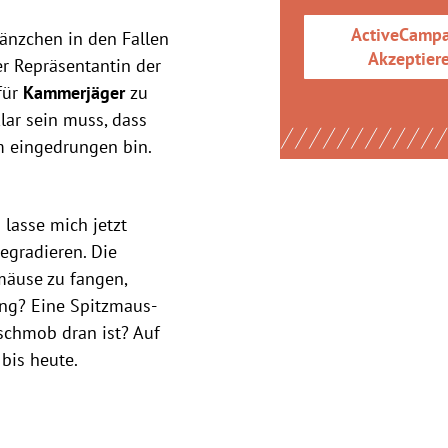
ActiveCamp
länzchen in den Fallen
Akzeptier
der Repräsentantin der
für
Kammerjäger
zu
lar sein muss, dass
m eingedrungen bin.
 lasse mich jetzt
degradieren. Die
zmäuse zu fangen,
ung? Eine Spitzmaus-
schmob dran ist? Auf
bis heute.