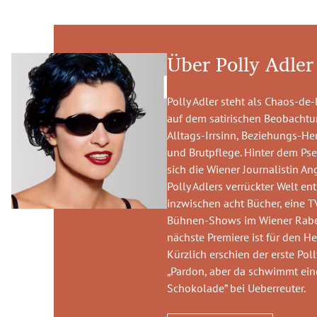
Über Polly Adler
Polly Adler steht als Chaos-de
auf dem satirischen Beobacht
Alltags-Irrsinn, Beziehungs-H
und Brutpflege. Hinter dem Ps
sich die Wiener Journalistin An
Polly Adlers verrückter Welt en
inzwischen acht Bücher, eine T
Bühnen-Shows im Wiener Raben
nächste Premiere ist für den H
Kürzlich erschien der erste Pol
„Pardon, aber da schwimmt eine
Schokolade” bei Ueberreuter.