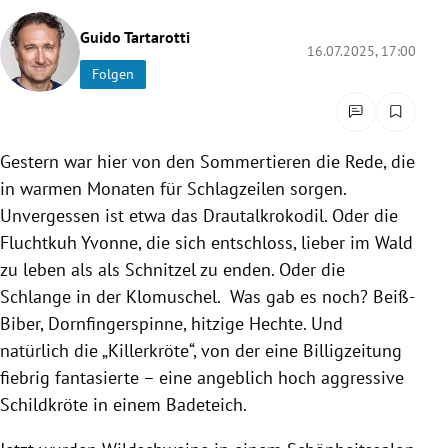
rreich Untermenü
Guido Tartarotti
16.07.2025, 17:00
rt Untermenü
Folgen
schaft Untermenü
Gestern war hier von den Sommertieren die Rede, die
s Untermenü
in warmen Monaten für Schlagzeilen sorgen.
zeit Untermenü
Unvergessen ist etwa das Drautalkrokodil. Oder die
Fluchtkuh Yvonne, die sich entschloss, lieber im Wald
undheit Untermenü
zu leben als als Schnitzel zu enden. Oder die
Schlange in der Klomuschel. Was gab es noch? Beiß-
tur Untermenü
Biber, Dornfingerspinne, hitzige Hechte. Und
natürlich die „Killerkröte“, von der eine Billigzeitung
nung Untermenü
fiebrig fantasierte – eine angeblich hoch aggressive
Schildkröte in einem Badeteich.
lität Untermenü