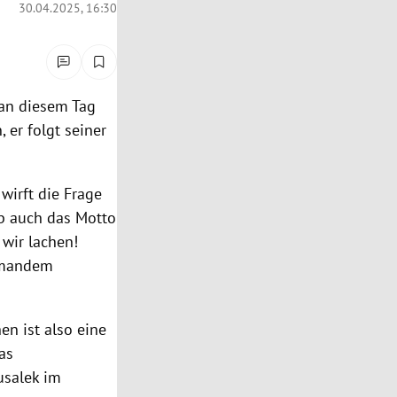
30.04.2025, 16:30
 an diesem Tag
, er folgt seiner
wirft die Frage
ab auch das Motto
 wir lachen!
iemandem
n ist also eine
as
usalek im