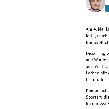
rt Untermenü
schaft Untermenü
Am 4. Mai is
s Untermenü
lacht, macht
Bürgerpflich
zeit Untermenü
Dieser Tag 
undheit Untermenü
auf: Wurde 
aus: Wir lac
tur Untermenü
Lachen gilt 
heimtückisc
nung Untermenü
Kinder lach
lität Untermenü
Sportart, di
Immunsystem