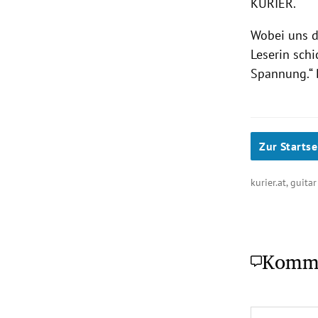
KURIER.
Wobei uns d
Leserin schi
Spannung.“ 
Zur Startse
kurier.at, guita
Komm