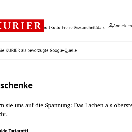
Anmelde
rreich
Politik
Wirtschaft
Sport
Kultur
Freizeit
Gesundheit
Stars
ie KURIER als bevorzugte Google-Quelle
eschenke
ern sie uns auf die Spannung: Das Lachen als oberst
cht.
ido Tartarotti