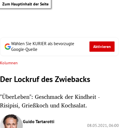
Zum Hauptinhalt der Seite
Wählen Sie KURIER als bevorzugte
Aktivieren
Google-Quelle
Kolumnen
Der Lockruf des Zwiebacks
"ÜberLeben": Geschmack der Kindheit -
Risipisi, Grießkoch und Kochsalat.
tik Untermenü
Guido Tartarotti
08.05.2021, 06:00