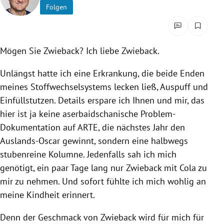
Folgen
rreich Untermenü
rt Untermenü
Mögen Sie Zwieback? Ich liebe Zwieback.
schaft Untermenü
Unlängst hatte ich eine Erkrankung, die beide Enden
s Untermenü
meines Stoffwechselsystems lecken ließ, Auspuff und
Einfüllstutzen. Details erspare ich Ihnen und mir, das
zeit Untermenü
hier ist ja keine aserbaidschanische Problem-
Dokumentation auf ARTE, die nächstes Jahr den
undheit Untermenü
Auslands-Oscar gewinnt, sondern eine halbwegs
stubenreine Kolumne. Jedenfalls sah ich mich
tur Untermenü
genötigt, ein paar Tage lang nur Zwieback mit Cola zu
nung Untermenü
mir zu nehmen. Und sofort fühlte ich mich wohlig an
meine Kindheit erinnert.
lität Untermenü
Denn der Geschmack von Zwieback wird für mich für