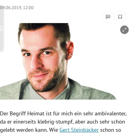
rreich Untermenü
09.06.2019, 12:00
rt Untermenü
Copyright-Hinweis öffnen/schließen
schaft Untermenü
s Untermenü
zeit Untermenü
undheit Untermenü
tur Untermenü
nung Untermenü
Der Begriff Heimat ist für mich ein sehr ambivalenter,
da er einerseits klebrig-stumpf, aber auch sehr schön
lität Untermenü
gelebt werden kann. Wie
Gert Steinbäcker
schon so