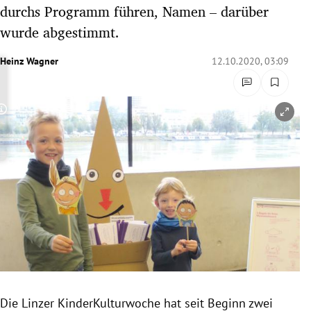
durchs Programm führen, Namen – darüber
rreich Untermenü
wurde abgestimmt.
rt Untermenü
Heinz Wagner
12.10.2020, 03:09
schaft Untermenü
s Untermenü
Copyright-Hinweis öffnen/schließen
zeit Untermenü
undheit Untermenü
tur Untermenü
nung Untermenü
lität Untermenü
Die Linzer KinderKulturwoche hat seit Beginn zwei