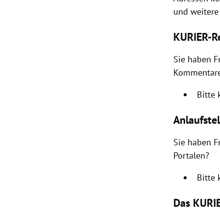
und weitere 
rt Untermenü
KURIER-Re
schaft Untermenü
Sie haben F
s Untermenü
Kommentare
zeit Untermenü
Bitte
undheit Untermenü
Anlaufste
tur Untermenü
Sie haben F
Portalen?
nung Untermenü
Bitte
lität Untermenü
Das KURIE