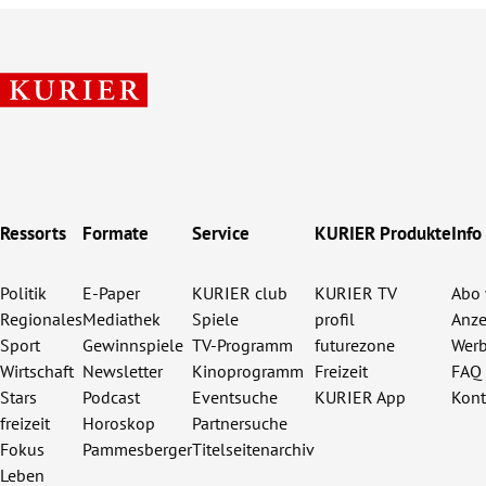
Ressorts
Formate
Service
KURIER Produkte
Info
Politik
E-Paper
KURIER club
KURIER TV
Abo 
Regionales
Mediathek
Spiele
profil
Anze
Sport
Gewinnspiele
TV-Programm
futurezone
Werb
Wirtschaft
Newsletter
Kinoprogramm
Freizeit
FAQ
Stars
Podcast
Eventsuche
KURIER App
Kont
freizeit
Horoskop
Partnersuche
Fokus
Pammesberger
Titelseitenarchiv
Leben