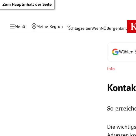
Zum Hauptinhalt der Seite
Menü
Meine Region
Schlagzeilen
Wien
NÖ
Burgenland
Öste
Wählen S
Info
Kontak
So erreic
tik Untermenü
Die wichtig
rreich Untermenü
Adressen ko