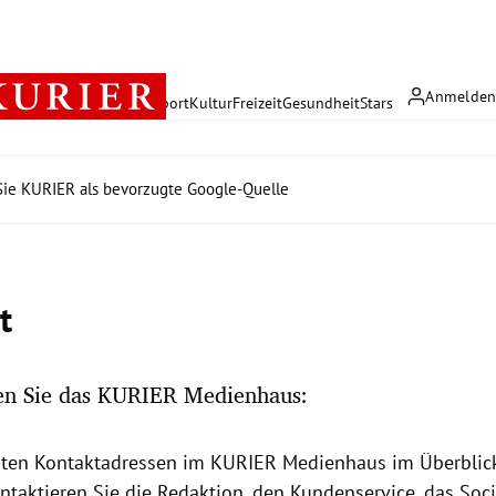
Anmelde
rreich
Politik
Wirtschaft
Sport
Kultur
Freizeit
Gesundheit
Stars
ie KURIER als bevorzugte Google-Quelle
t
hen Sie das KURIER Medienhaus:
sten Kontaktadressen im KURIER Medienhaus
im Überblic
ntaktieren Sie die Redaktion, den Kundenservice, das Soc