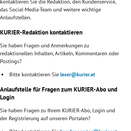
kontaktieren Sie die Redaktion, den Kundenservice,
rreich Untermenü
das Social-Media-Team und weitere wichtige
Anlaufstellen.
rt Untermenü
KURIER-Redaktion kontaktieren
schaft Untermenü
Sie haben Fragen und Anmerkungen zu
s Untermenü
redaktionellen Inhalten, Artikeln, Kommentaren oder
Postings?
zeit Untermenü
Bitte kontaktieren Sie
leser@kurier.at
undheit Untermenü
Anlaufstelle für Fragen zum KURIER-Abo und
tur Untermenü
Login
nung Untermenü
Sie haben Fragen zu Ihrem KURIER-Abo, Login und
der Registrierung auf unseren Portalen?
lität Untermenü