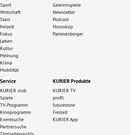
Sport
Gewinnspiele
Wirtschaft
Newsletter
Stars
Podcast
freizeit
Horoskop
Fokus
Pammesberger
Leben
Kultur
Meinung
Klima
Mobilität
Service
KURIER Produkte
KURIER club
KURIER TV
Spiele
profil
TV-Programm
futurezone
Kinoprogramm
Freizeit
Eventsuche
KURIER App
Partnersuche
Titelseitenarchiv