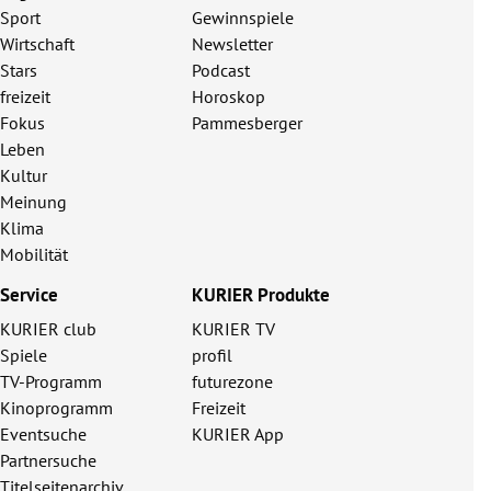
Sport
Gewinnspiele
Wirtschaft
Newsletter
Stars
Podcast
freizeit
Horoskop
Fokus
Pammesberger
Leben
Kultur
Meinung
Klima
Mobilität
Service
KURIER Produkte
KURIER club
KURIER TV
Spiele
profil
TV-Programm
futurezone
Kinoprogramm
Freizeit
Eventsuche
KURIER App
Partnersuche
Titelseitenarchiv