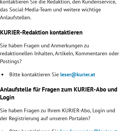
kontaktieren Sie die Redaktion, den Kundenservice,
rreich Untermenü
das Social-Media-Team und weitere wichtige
Anlaufstellen.
rt Untermenü
KURIER-Redaktion kontaktieren
schaft Untermenü
Sie haben Fragen und Anmerkungen zu
s Untermenü
redaktionellen Inhalten, Artikeln, Kommentaren oder
Postings?
zeit Untermenü
Bitte kontaktieren Sie
leser@kurier.at
undheit Untermenü
Anlaufstelle für Fragen zum KURIER-Abo und
tur Untermenü
Login
nung Untermenü
Sie haben Fragen zu Ihrem KURIER-Abo, Login und
der Registrierung auf unseren Portalen?
lität Untermenü