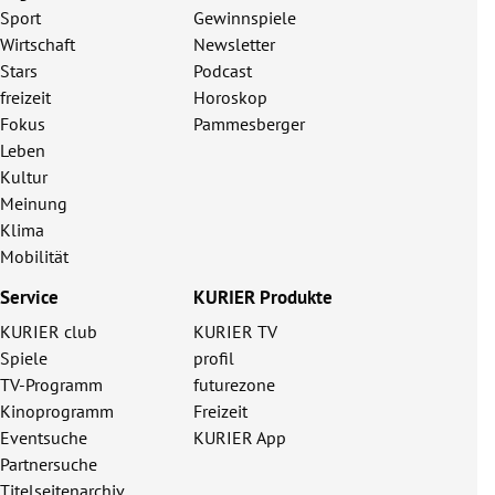
Sport
Gewinnspiele
Wirtschaft
Newsletter
Stars
Podcast
freizeit
Horoskop
Fokus
Pammesberger
Leben
Kultur
Meinung
Klima
Mobilität
Service
KURIER Produkte
KURIER club
KURIER TV
Spiele
profil
TV-Programm
futurezone
Kinoprogramm
Freizeit
Eventsuche
KURIER App
Partnersuche
Titelseitenarchiv