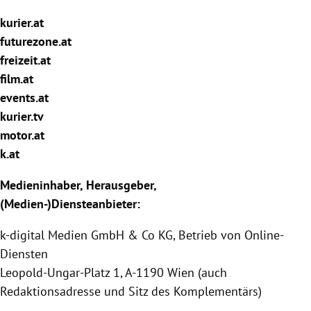
rreich Untermenü
kurier.at
futurezone.at
rt Untermenü
freizeit.at
film.at
schaft Untermenü
events.at
s Untermenü
kurier.tv
motor.at
zeit Untermenü
k.at
undheit Untermenü
Medieninhaber, Herausgeber,
(Medien-)Diensteanbieter:
tur Untermenü
k-digital Medien GmbH & Co KG, Betrieb von Online-
nung Untermenü
Diensten
Leopold-Ungar-Platz 1, A-1190 Wien (auch
lität Untermenü
Redaktionsadresse und Sitz des Komplementärs)