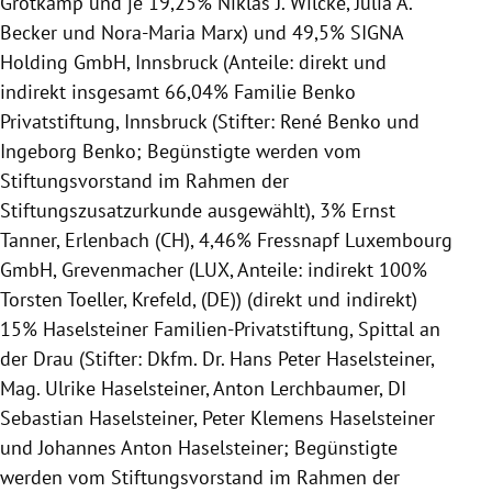
Grotkamp und je 19,25% Niklas J. Wilcke, Julia A.
Becker und Nora-Maria Marx) und 49,5% SIGNA
Holding GmbH, Innsbruck (Anteile: direkt und
indirekt insgesamt 66,04% Familie Benko
Privatstiftung, Innsbruck (Stifter: René Benko und
Ingeborg Benko; Begünstigte werden vom
Stiftungsvorstand im Rahmen der
Stiftungszusatzurkunde ausgewählt), 3% Ernst
Tanner, Erlenbach (CH), 4,46% Fressnapf Luxembourg
GmbH, Grevenmacher (LUX, Anteile: indirekt 100%
Torsten Toeller, Krefeld, (DE)) (direkt und indirekt)
15% Haselsteiner Familien-Privatstiftung, Spittal an
der Drau (Stifter: Dkfm. Dr. Hans Peter Haselsteiner,
Mag. Ulrike Haselsteiner, Anton Lerchbaumer, DI
Sebastian Haselsteiner, Peter Klemens Haselsteiner
und Johannes Anton Haselsteiner; Begünstigte
werden vom Stiftungsvorstand im Rahmen der