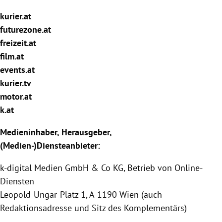
rreich Untermenü
kurier.at
futurezone.at
rt Untermenü
freizeit.at
film.at
schaft Untermenü
events.at
s Untermenü
kurier.tv
motor.at
zeit Untermenü
k.at
undheit Untermenü
Medieninhaber, Herausgeber,
(Medien-)Diensteanbieter:
tur Untermenü
k-digital Medien GmbH & Co KG, Betrieb von Online-
nung Untermenü
Diensten
Leopold-Ungar-Platz 1, A-1190 Wien (auch
lität Untermenü
Redaktionsadresse und Sitz des Komplementärs)