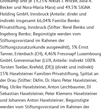
Grotkamp und je 19,25% Niklas J. Wilcke, Julia A.
Becker und Nora-Maria Marx) und 49,5% SIGNA
Holding GmbH, Innsbruck (Anteile: direkt und
indirekt insgesamt 66,04% Familie Benko
Privatstiftung, Innsbruck (Stifter: René Benko und
Ingeborg Benko; Begünstigte werden vom
Stiftungsvorstand im Rahmen der
Stiftungszusatzurkunde ausgewählt), 3% Ernst
Tanner, Erlenbach (CH), 4,46% Fressnapf Luxembourg
GmbH, Grevenmacher (LUX, Anteile: indirekt 100%
Torsten Toeller, Krefeld, (DE)) (direkt und indirekt)
15% Haselsteiner Familien-Privatstiftung, Spittal an
der Drau (Stifter: Dkfm. Dr. Hans Peter Haselsteiner,
Mag. Ulrike Haselsteiner, Anton Lerchbaumer, DI
Sebastian Haselsteiner, Peter Klemens Haselsteiner
und Johannes Anton Haselsteiner; Begünstigte
werden vom Stiftungsvorstand im Rahmen der