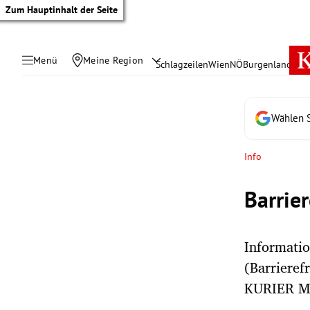
Zum Hauptinhalt der Seite
Menü
Meine Region
Schlagzeilen
Wien
NÖ
Burgenland
Öste
Wählen S
Info
Barrie
Informatio
(Barrieref
tik Untermenü
KURIER M
rreich Untermenü