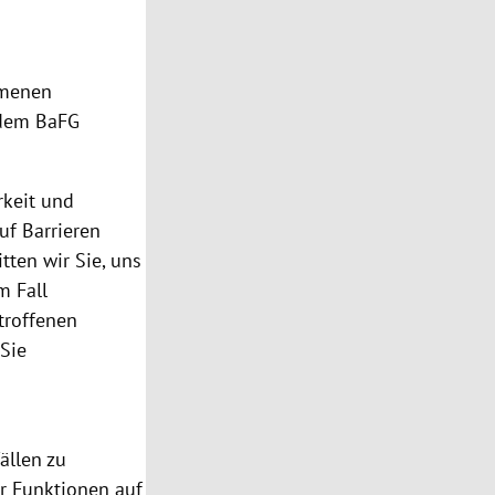
mmenen
 dem BaFG
rkeit und
uf Barrieren
tten wir Sie, uns
m Fall
troffenen
Sie
ällen zu
er Funktionen auf