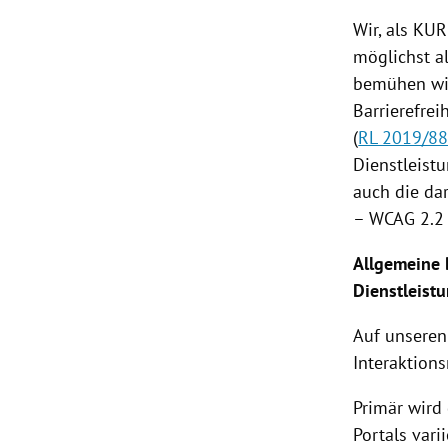
Wir, als KU
rt Untermenü
möglichst a
bemühen wir
schaft Untermenü
Barrierefrei
(
RL 2019/8
s Untermenü
Dienstleistu
zeit Untermenü
auch die da
– WCAG 2.2 
undheit Untermenü
Allgemeine 
tur Untermenü
Dienstleist
nung Untermenü
Auf unseren
Interaktion
lität Untermenü
Primär wird 
Portals varii