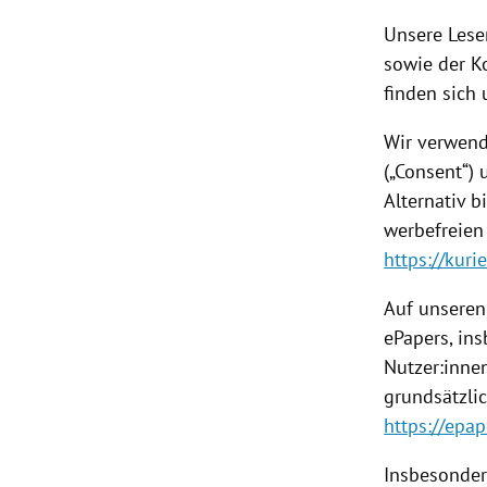
Unsere Lese
sowie der K
finden sich
Wir verwend
(„Consent“) 
Alternativ b
werbefreien
https://kur
Auf unseren
ePapers, ins
Nutzer:inne
grundsätzli
https://epape
Insbesonder