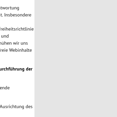
antwortung
st. Insbesondere
eiheitsrichtlinie
n und
emühen wir uns
freie Webinhalte
Durchführung der
gende
r Ausrichtung des