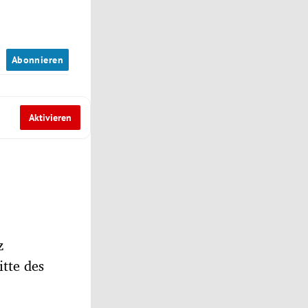
n
Abonnieren
Aktivieren
z
itte des