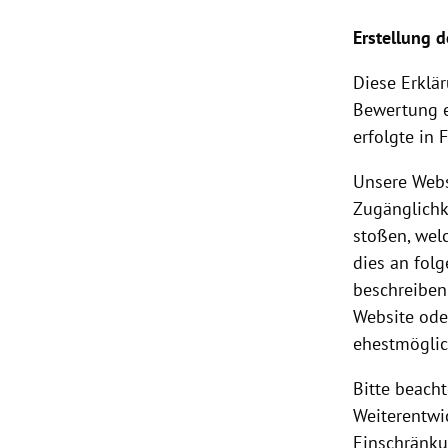
Erstellung d
Diese Erklä
Bewertung e
erfolgte in
Unsere Webs
Zugänglichke
stoßen, wel
dies an fol
beschreiben
Website ode
ehestmöglic
Bitte beacht
Weiterentwi
Einschränku