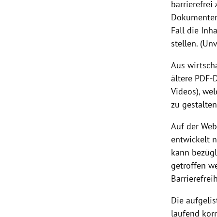
barrierefrei
Dokumenten,
Fall die Inh
stellen. (Un
Aus wirtsch
ältere PDF-D
Videos), wel
zu gestalte
Auf der Web
entwickelt n
kann bezügl
getroffen w
Barrierefre
Die aufgeli
laufend korr