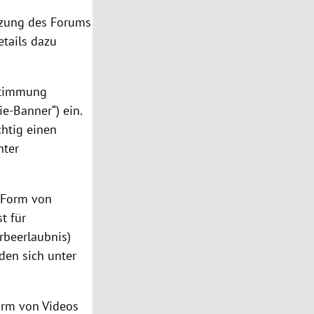
tzung des Forums
etails dazu
ustimmung
ie-Banner“) ein.
chtig einen
nter
n Form von
t für
rbeerlaubnis)
den sich unter
Form von Videos