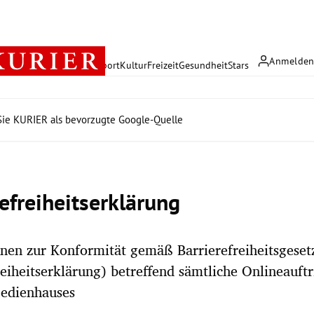
Anmelde
rreich
Politik
Wirtschaft
Sport
Kultur
Freizeit
Gesundheit
Stars
ie KURIER als bevorzugte Google-Quelle
refreiheitserklärung
nen zur Konformität gemäß Barrierefreiheitsgeset
reiheitserklärung) betreffend sämtliche Onlineauftr
edienhauses