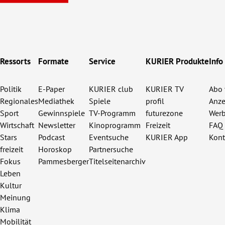
Ressorts
Formate
Service
KURIER Produkte
Info
Politik
E-Paper
KURIER club
KURIER TV
Abo 
Regionales
Mediathek
Spiele
profil
Anze
Sport
Gewinnspiele
TV-Programm
futurezone
Werb
Wirtschaft
Newsletter
Kinoprogramm
Freizeit
FAQ
Stars
Podcast
Eventsuche
KURIER App
Kont
freizeit
Horoskop
Partnersuche
Fokus
Pammesberger
Titelseitenarchiv
Leben
Kultur
Meinung
Klima
Mobilität