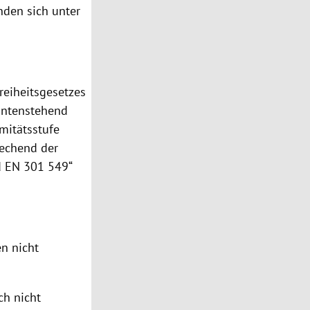
nden sich unter
reiheitsgesetzes
untenstehend
mitätsstufe
rechend der
d EN 301 549“
n nicht
ch nicht