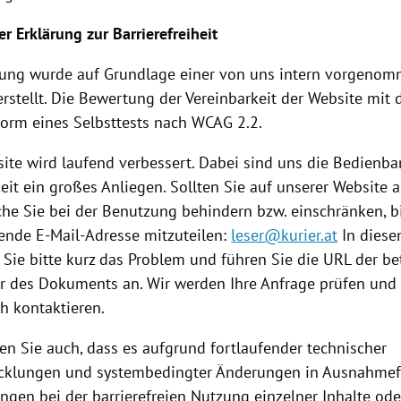
er Erklärung zur Barrierefreiheit
rung wurde auf Grundlage einer von uns intern vorgeno
rstellt. Die Bewertung der Vereinbarkeit der Website mit
 Form eines Selbsttests nach WCAG 2.2.
ite wird laufend verbessert. Dabei sind uns die Bedienba
it ein großes Anliegen. Sollten Sie auf unserer Website a
che Sie bei der Benutzung behindern bzw. einschränken, bi
gende E-Mail-Adresse mitzuteilen:
leser@kurier.at
In diese
 Sie bitte kurz das Problem und führen Sie die URL der be
r des Dokuments an. Wir werden Ihre Anfrage prüfen und 
h kontaktieren.
en Sie auch, dass es aufgrund fortlaufender technischer
cklungen und systembedingter Änderungen in Ausnahmef
ngen bei der barrierefreien Nutzung einzelner Inhalte od