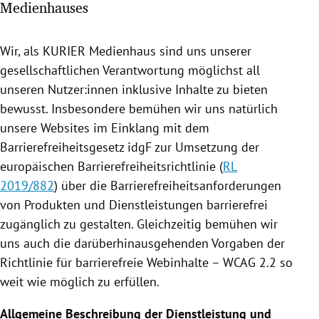
Medienhauses
rreich Untermenü
rt Untermenü
Wir, als KURIER Medienhaus sind uns unserer
gesellschaftlichen Verantwortung möglichst all
schaft Untermenü
unseren Nutzer:innen inklusive Inhalte zu bieten
bewusst. Insbesondere bemühen wir uns natürlich
s Untermenü
unsere Websites im Einklang mit dem
Barrierefreiheitsgesetz idgF zur Umsetzung der
zeit Untermenü
europäischen Barrierefreiheitsrichtlinie (
RL
2019/882
) über die Barrierefreiheitsanforderungen
undheit Untermenü
von Produkten und Dienstleistungen barrierefrei
tur Untermenü
zugänglich zu gestalten. Gleichzeitig bemühen wir
uns auch die darüberhinausgehenden Vorgaben der
nung Untermenü
Richtlinie für barrierefreie Webinhalte – WCAG 2.2 so
weit wie möglich zu erfüllen.
lität Untermenü
Allgemeine Beschreibung der Dienstleistung und