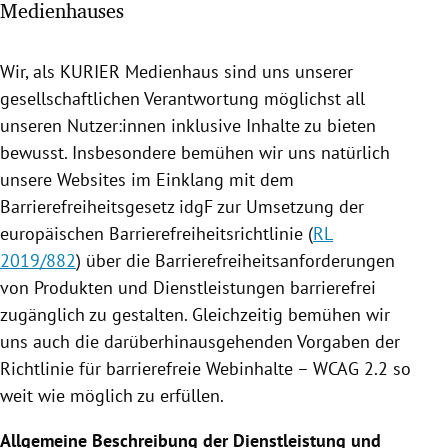
Medienhauses
rreich Untermenü
rt Untermenü
Wir, als KURIER Medienhaus sind uns unserer
gesellschaftlichen Verantwortung möglichst all
schaft Untermenü
unseren Nutzer:innen inklusive Inhalte zu bieten
bewusst. Insbesondere bemühen wir uns natürlich
s Untermenü
unsere Websites im Einklang mit dem
Barrierefreiheitsgesetz idgF zur Umsetzung der
zeit Untermenü
europäischen Barrierefreiheitsrichtlinie (
RL
2019/882
) über die Barrierefreiheitsanforderungen
undheit Untermenü
von Produkten und Dienstleistungen barrierefrei
tur Untermenü
zugänglich zu gestalten. Gleichzeitig bemühen wir
uns auch die darüberhinausgehenden Vorgaben der
nung Untermenü
Richtlinie für barrierefreie Webinhalte – WCAG 2.2 so
weit wie möglich zu erfüllen.
lität Untermenü
Allgemeine Beschreibung der Dienstleistung und