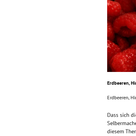
Erdbeeren, H
Erdbeeren, H
Slide 1 von 1
Dass sich d
Selbermache
diesem Them