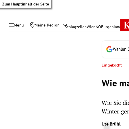
Zum Hauptinhalt der Seite
Menü
Meine Region
Schlagzeilen
Wien
NÖ
Burgenland
Öste
Wählen S
Eingekocht
Wie ma
Wie Sie di
Winter ge
tik Untermenü
Ute Brühl
rreich Untermenü