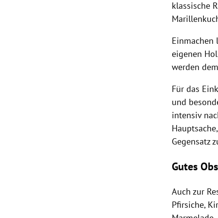
klassische R
Marillenkuc
Einmachen l
eigenen Hol
werden demn
Für das
Ein
und besonde
intensiv na
Hauptsache,
Gegensatz zu
Gutes Obs
Auch zur Re
Pfirsiche, K
Marmelade
,