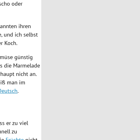
tscho oder
kannten ihren
, und ich selbst
er Koch.
emüse günstig
ss die
Marmelade
haupt nicht an.
eiß man im
Deutsch
.
s er zu viel
hnell zu
die
Früchte
nicht