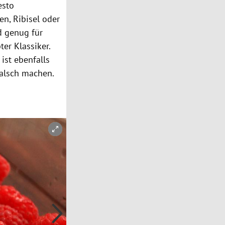
esto
ren
,
Ribisel
oder
d genug für
ter Klassiker.
 ist ebenfalls
falsch machen.
Copyright-Hinweis öffnen/schließen