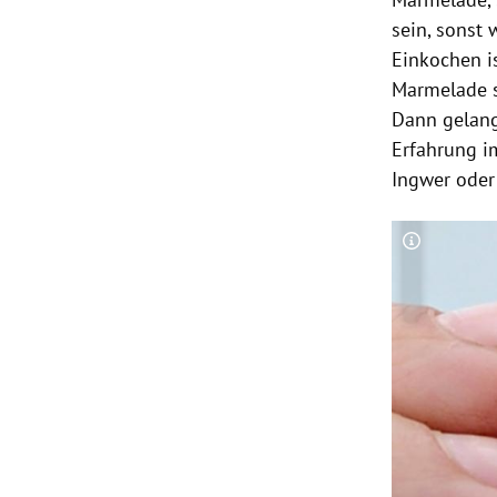
sein, sonst 
Einkochen
i
Marmelade
s
Dann gelangt
Erfahrung i
Ingwer ode
Copyright-