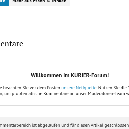
ite
Mehr aus Essen & Trinken
entare