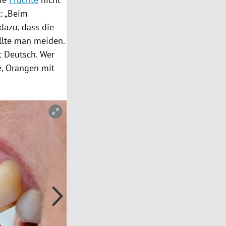
t: „Beim
dazu, dass die
llte man meiden.
rt
Deutsch
. Wer
, Orangen mit
Copyright-Hinweis öffnen/schließen