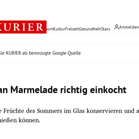
Anmelde
rreich
Politik
Wirtschaft
Sport
Kultur
Freizeit
Gesundheit
Stars
ie KURIER als bevorzugte Google-Quelle
n Marmelade richtig einkocht
e Früchte des Sommers im Glas konservieren und 
nießen können.