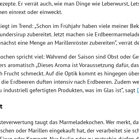
ezepte. Er verrät auch, wie man Dinge wie Leberwurst, Le
hen einrext oder einweckt.
iegt im Trend: „Schon im Frühjahr haben viele meiner Be
undersirup zubereitet. Jetzt machen sie Erdbeermarmelade
ächst eine Menge an Marillenröster zubereiten“, verrät d
kochen
spricht viel: Während der Saison sind Obst oder G
rs aromatisch „Dieses Aroma ist Voraussetzung dafür, da
ch
Frucht
schmeckt. Auf die Optik kommt es hingegen über
 die
Erdbeeren
duften intensiv nach
Erdbeeren
. Zudem w
 industriell gefertigten Produkten, was im Glas ist“, sagt
t
steverwertung taugt das Marmeladekochen. Wer merkt, das
irschen oder
Marillen
eingekauft hat, der verarbeitet sie sc
 Sirup oder Kompott. Nur faulig oder zu matschig dürfen 