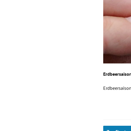
Erdbeersaiso
Erdbeersaiso
Slide 1 von 9