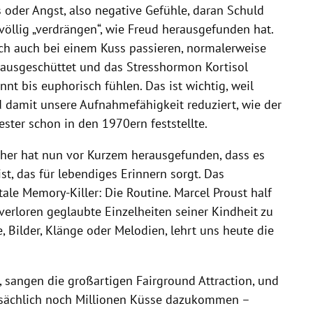
 oder Angst, also negative Gefühle, daran Schuld
 völlig „verdrängen“, wie Freud herausgefunden hat.
ch auch bei einem Kuss passieren, normalerweise
n ausgeschüttet und das Stresshormon Kortisol
nt bis euphorisch fühlen. Das ist wichtig, weil
d damit unsere Aufnahmefähigkeit reduziert, wie der
ester schon in den 1970ern feststellte.
tcher hat nun vor Kurzem herausgefunden, dass es
st, das für lebendiges Erinnern sorgt. Das
tale Memory-Killer: Die Routine. Marcel Proust half
verloren geglaubte Einzelheiten seiner Kindheit zu
 Bilder, Klänge oder Melodien, lehrt uns heute die
, sangen die großartigen Fairground Attraction, und
atsächlich noch Millionen Küsse dazukommen –