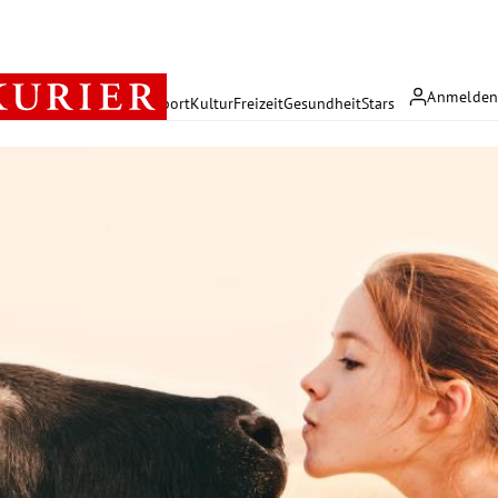
Anmelde
rreich
Politik
Wirtschaft
Sport
Kultur
Freizeit
Gesundheit
Stars