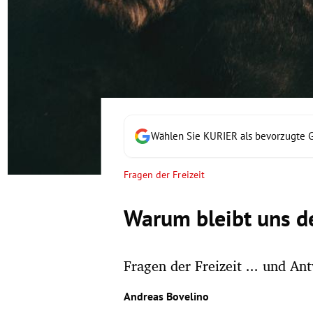
rt Untermenü
schaft Untermenü
s Untermenü
zeit Untermenü
Wählen Sie KURIER als bevorzugte 
undheit Untermenü
Fragen der Freizeit
tur Untermenü
Warum bleibt uns de
nung Untermenü
Fragen der Freizeit ... und An
lität Untermenü
Andreas Bovelino