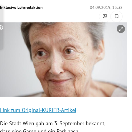
rreich Untermenü
Inklusive Lehrredaktion
04.09.2019, 13:32
rt Untermenü
Copyright-Hinweis öffnen/schließen
schaft Untermenü
s Untermenü
zeit Untermenü
undheit Untermenü
tur Untermenü
nung Untermenü
Link zum Original-KURIER-Artikel
lität Untermenü
Die Stadt
Wien
gab am 3. September bekannt,
dass eine Gasse und ein Park nach