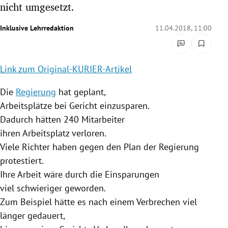
nicht umgesetzt.
rreich Untermenü
Inklusive Lehrredaktion
11.04.2018, 11:00
rt Untermenü
schaft Untermenü
Link zum Original-KURIER-Artikel
s Untermenü
Die
Regierung
hat geplant,
Arbeitsplätze
bei Gericht einzusparen.
zeit Untermenü
Dadurch hätten 240 Mitarbeiter
ihren
Arbeitsplatz
verloren.
undheit Untermenü
Viele Richter haben gegen den Plan der
Regierung
tur Untermenü
protestiert.
Ihre Arbeit wäre durch die Einsparungen
nung Untermenü
viel schwieriger geworden.
Zum Beispiel hätte es nach einem
Verbrechen
viel
lität Untermenü
länger gedauert,