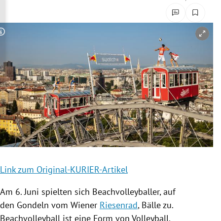
rreich Untermenü
rt Untermenü
Copyright-Hinweis öffnen/schließen
schaft Untermenü
s Untermenü
zeit Untermenü
undheit Untermenü
tur Untermenü
Link zum Original-KURIER-Artikel
nung Untermenü
Am 6. Juni spielten sich Beachvolleyballer, auf
lität Untermenü
den
Gondeln
vom Wiener
Riesenrad
, Bälle zu.
Beachvolleyball
ist eine Form von Volleyball,