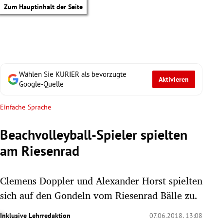
Zum Hauptinhalt der Seite
Wählen Sie KURIER als bevorzugte
Aktivieren
Google-Quelle
Einfache Sprache
Beachvolleyball-Spieler spielten
am Riesenrad
Clemens Doppler und Alexander Horst spielten
sich auf den Gondeln vom Riesenrad Bälle zu.
tik Untermenü
Inklusive Lehrredaktion
07.06.2018, 13:08